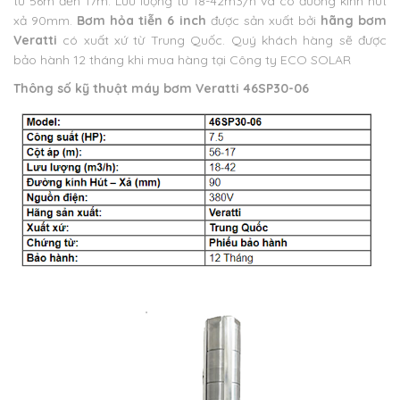
từ 56m đến 17m. Lưu lượng từ 18-42m3/h và có đường kính hút
xả 90mm.
Bơm hỏa tiễn 6 inch
được sản xuất bởi
hãng bơm
Veratti
có xuất xứ từ Trung Quốc. Quý khách hàng sẽ được
bảo hành 12 tháng khi mua hàng tại Công ty ECO SOLAR
Thông số kỹ thuật máy bơm Veratti 46SP30-06