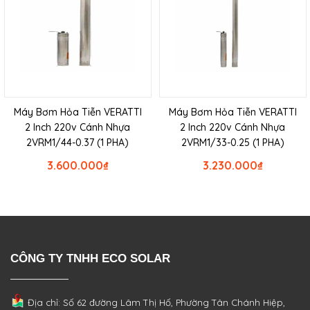
Máy Bơm Hỏa Tiễn VERATTI
Máy Bơm Hỏa Tiễn VERATTI
2 Inch 220v Cánh Nhựa
2 Inch 220v Cánh Nhựa
2VRM1/44-0.37 (1 PHA)
2VRM1/33-0.25 (1 PHA)
3.600.000
₫
3.230.000
₫
CÔNG TY TNHH ECO SOLAR
Địa chỉ: Số 62 đường Lâm Thị Hố, Phường
Tân Chánh Hiệp,