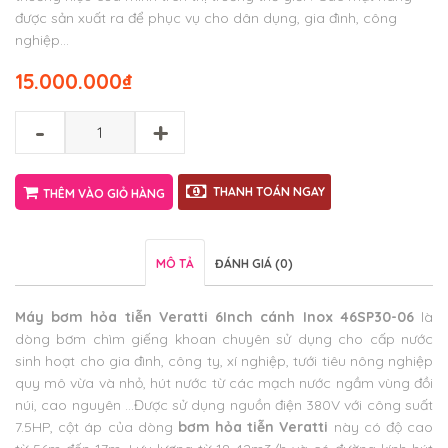
được sản xuất ra để phục vụ cho dân dụng, gia đình, công
nghiệp…
15.000.000
₫
-
+
THANH TOÁN NGAY
THÊM VÀO GIỎ HÀNG
MÔ TẢ
ĐÁNH GIÁ (0)
Máy
bơm hỏa tiễn Veratti 6Inch cánh Inox 46SP30-06
là
dòng bơm chìm giếng khoan chuyên sử dụng cho cấp nước
sinh hoạt cho gia đình, công ty, xí nghiệp, tưới tiêu nông nghiệp
quy mô vừa và nhỏ, hút nước từ các mạch nước ngầm vùng đồi
núi, cao nguyên …Được sử dụng nguồn điện 380V với công suất
7.5HP, cột áp của dòng
bơm hỏa tiễn Veratti
này có độ cao