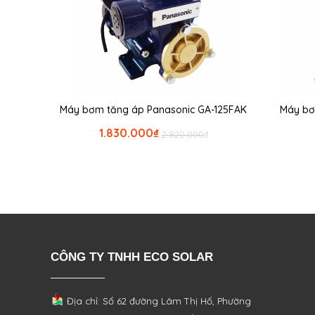
Máy bơm tăng áp Panasonic GA-125FAK
Máy bơ
1.830.000
₫
2.820.000
₫
CÔNG TY TNHH ECO SOLAR
Địa chỉ: Số 62 đường Lâm Thị Hố, Phường