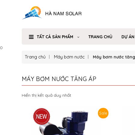
TẤT CẢ SẢN PHẨM
TRANG CHỦ
DỰ ÁN
0
Trang chủ
Máy bơm nước
Máy bơm nước tăng
MÁY BƠM NƯỚC TĂNG ÁP
Hiển thị kết quả duy nhất
Sale