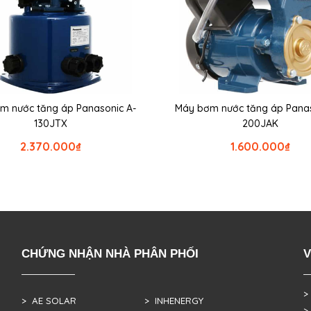
m nước tăng áp Panasonic A-
Máy bơm nước tăng áp Panas
130JTX
200JAK
2.370.000
₫
1.600.000
₫
CHỨNG NHẬN NHÀ PHÂN PHỐI
V
>
> AE SOLAR
> INHENERGY
>