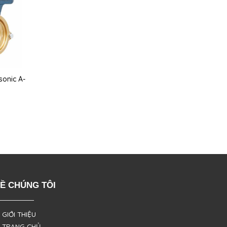
onic A-
Ề CHÚNG TÔI
 GIỚI THIỆU
 TRANG CHỦ