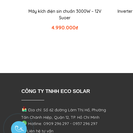
Máy kích điện sin chuẩn 3000W – 12V
Inverte
Suoer
4.990.000
₫
CÔNG TY TNHH ECO SOLAR
Địa chỉ: Số 62 đường Lâm Thị Hố, Phường
Tân Chánh Hiệp, Quận 12, TP. Hồ Chí Minh
Hotline: 0909 296 297 - 0937 296 297
Liên hệ tư vấn