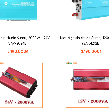
n sin chuẩn Sumry 2000W – 24V
Kích điện sin chuẩn Sumry 120
(SAK-2024E)
(SAK-1212E)
3.190.000
₫
2.190.000
₫