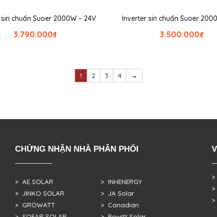
r sin chuẩn Suoer 2000W – 24V
Inverter sin chuẩn Suoer 200
3.790.000
₫
3.500.000
₫
1
2
3
4
→
CHỨNG NHẬN NHÀ PHÂN PHỐI
V
>
> AE SOLAR
> INHENERGY
>
> JINKO SOLAR
> JA Solar
>
> GROWATT
> Canadian
> SOFAR SOLAR
> Powitt Solar