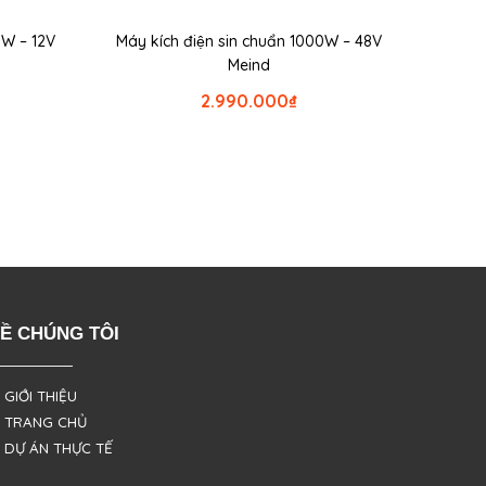
0W – 12V
Máy kích điện sin chuẩn 1000W – 48V
Meind
2.990.000
₫
Ề CHÚNG TÔI
 GIỚI THIỆU
 TRANG CHỦ
 DỰ ÁN THỰC TẾ