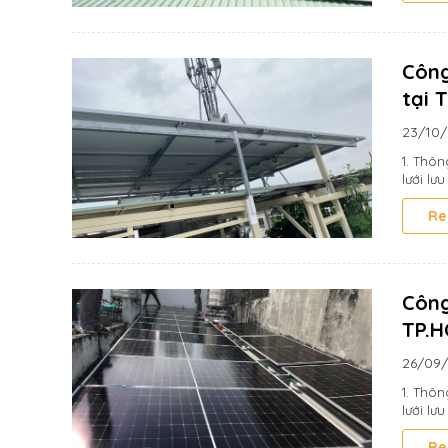
Công
tại 
23/10
1. Thôn
lưới lưu
Re
Công
TP.
26/09
1. Thô
lưới lưu
Re