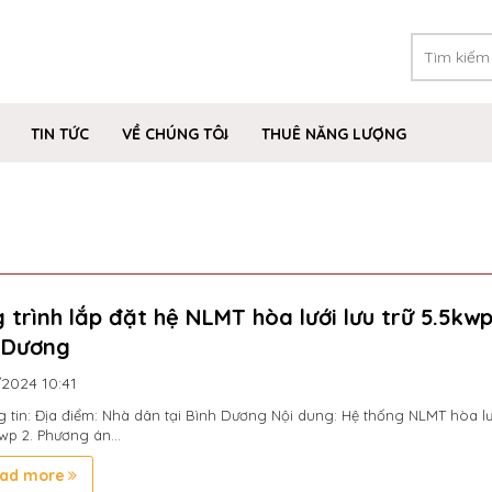
TIN TỨC
VỀ CHÚNG TÔI
THUÊ NĂNG LƯỢNG
 trình lắp đặt hệ NLMT hòa lưới lưu trữ 5.5kwp
 Dương
/2024
10:41
g tin: Địa điểm: Nhà dân tại Bình Dương Nội dung: Hệ thống NLMT hòa lư
kwp 2. Phương án...
ad more