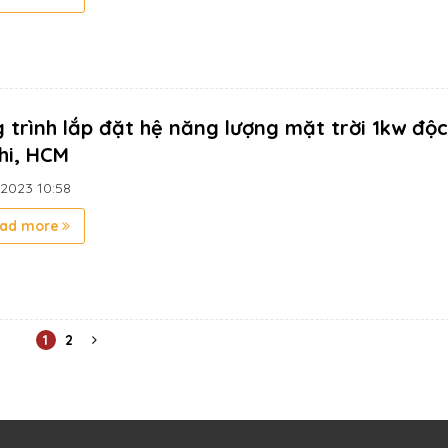
 trình lắp đặt hệ năng lượng mặt trời 1kw độc 
hi, HCM
/2023
10:58
ad more
1
2