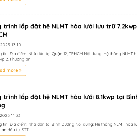
 trình lắp đặt hệ NLMT hòa lưới lưu trữ 7.2kwp
HCM
/2023
13:10
g tin: Địa điểm: Nhà dân tại Quận 12, TP.HCM Nội dung: Hệ thống NLMT hò
kwp 2. Phương án...
ad more
 trình lắp đặt hệ NLMT hòa lưới 8.1kwp tại Bìn
ng
/2023
11:33
g tin: Địa điểm: Nhà dân tại Bình Dương Nội dung: Hệ thống NLMT hòa lướ
án đầu tư: STT...