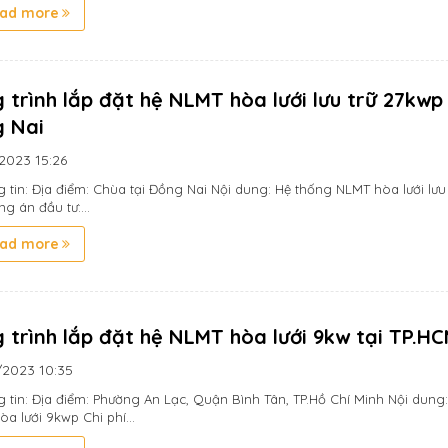
ad more
 trình lắp đặt hệ NLMT hòa lưới lưu trữ 27kwp 
 Nai
/2023
15:26
g tin: Địa điểm: Chùa tại Đồng Nai Nội dung: Hệ thống NLMT hòa lưới lưu
ng án đầu tư:...
ad more
 trình lắp đặt hệ NLMT hòa lưới 9kw tại TP.H
/2023
10:35
g tin: Địa điểm: Phường An Lạc, Quận Bình Tân, TP.Hồ Chí Minh Nội dung
a lưới 9kwp Chi phí...