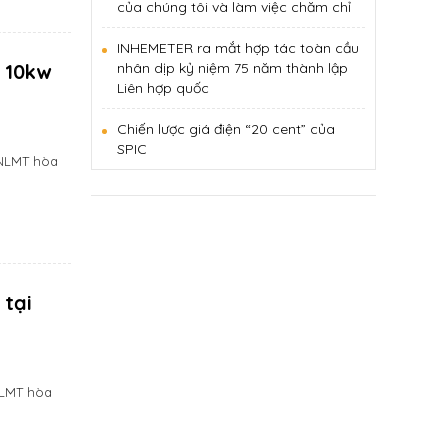
của chúng tôi và làm việc chăm chỉ
INHEMETER ra mắt hợp tác toàn cầu
ữ 10kw
nhân dịp kỷ niệm 75 năm thành lập
Liên hợp quốc
Chiến lược giá điện “20 cent” của
SPIC
 NLMT hòa
 tại
NLMT hòa