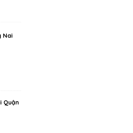
g Nai
ại Quận