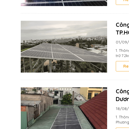
Công
TP.
01/09
1. Thôn
trữ 7.2
Re
Công
Dươ
18/08
1. Thôn
Phương 