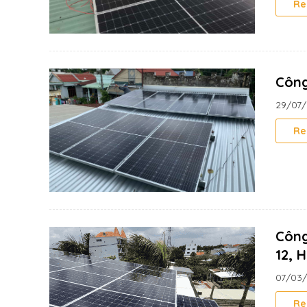
Re
Công
29/07
Re
Công
12, 
07/03
Re