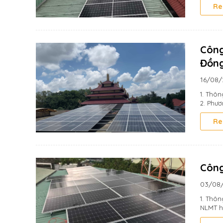
Re
Công
Đồng
16/08
1. Thôn
2. Phươ
Re
Công
03/08
1. Thôn
NLMT hò