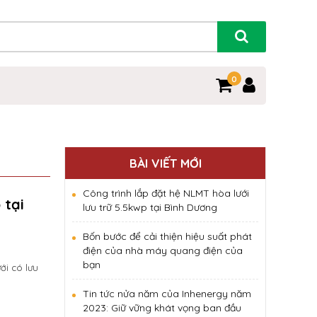
0
BÀI VIẾT MỚI
Công trình lắp đặt hệ NLMT hòa lưới
 tại
lưu trữ 5.5kwp tại Bình Dương
Bốn bước để cải thiện hiệu suất phát
điện của nhà máy quang điện của
bạn
ới có lưu
Tin tức nửa năm của Inhenergy năm
2023: Giữ vững khát vọng ban đầu