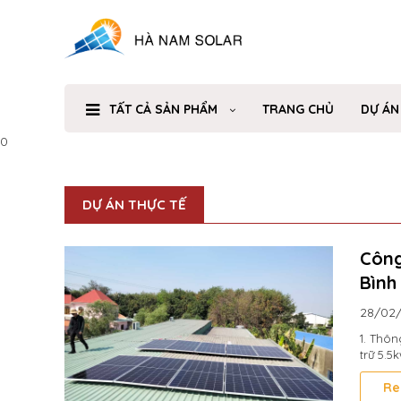
TẤT CẢ SẢN PHẨM
TRANG CHỦ
DỰ ÁN
0
DỰ ÁN THỰC TẾ
Công
Bình
28/02
1. Thôn
trữ 5.5
Re