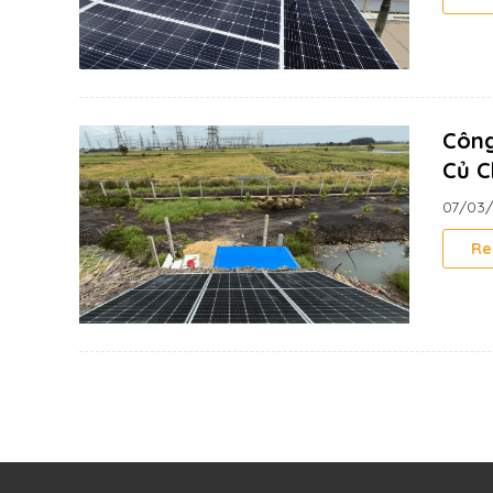
Công
Củ C
07/03
Re