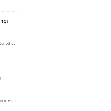
 tại
a lưới lưu
h
i 8.1kwp 2.