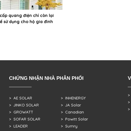
 cấp quang điện chỉ còn lại
ể sử dụng cho hộ gia đình
CHỨNG NHẬN NHÀ PHÂN PHỐI
V
>
> AE SOLAR
> INHENERGY
>
> JINKO SOLAR
> JA Solar
>
> GROWATT
> Canadian
> SOFAR SOLAR
> Powitt Solar
> LEADER
> Sumry