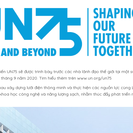
n UN75 sẽ được trình bày trước các nhà lãnh đạo thế giới tại một s
21 tháng 9 năm 2020. Tìm hiểu thêm trên www.un.org/un75
u xây dựng lưới điện thông minh và thực hiện các nguồn lực cùng 
i khoa học công nghệ và năng lượng sạch, nhằm thúc đẩy phát triển 