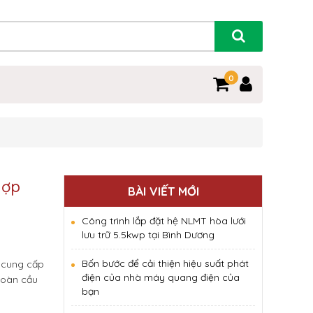
0
hợp
BÀI VIẾT MỚI
Công trình lắp đặt hệ NLMT hòa lưới
lưu trữ 5.5kwp tại Bình Dương
Bốn bước để cải thiện hiệu suất phát
ẽ cung cấp
điện của nhà máy quang điện của
toàn cầu
bạn