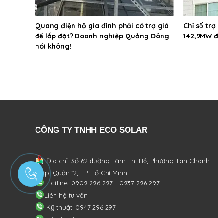
Quang điện hộ gia đình phải có trợ giá
Chỉ số trợ
để lắp đặt? Doanh nghiệp Quảng Đông
142,9MW đ
nói không!
CÔNG TY TNHH ECO SOLAR
Địa chỉ: Số 62 đường Lâm Thị Hố, Phường
Tân Chánh
Hiệp, Quận 12, TP. Hồ Chí Minh
Hotline: 0909 296 297 - 0937 296 297
Liên hệ tư vấn
Kỹ thuật: 0947 296 297