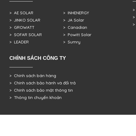
>
> AE SOLAR
> INHENERGY
>
> JINKO SOLAR
> JA Solar
>
> GROWATT
> Canadian
> SOFAR SOLAR
> Powitt Solar
> LEADER
> Sumry
CHÍNH SÁCH CÔNG TY
> Chính sách bán hàng
> Chính sách bảo hành và đổi trả
> Chính sách bảo mật thông tin
> Thông tin chuyển khoản