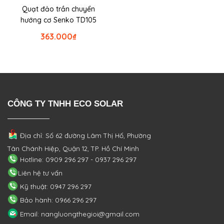
Quạt đảo trần chuyển
hướng cơ Senko TD105
363.000
₫
CÔNG TY TNHH ECO SOLAR
Địa chỉ: Số 62 đường Lâm Thị Hố, Phường
Tân Chánh Hiệp, Quận 12, TP. Hồ Chí Minh
Hotline: 0909 296 297 - 0937 296 297
Liên hệ tư vấn
Kỹ thuật: 0947 296 297
Bảo hành: 0966 296 297
Email: nangluongthegioi@gmail.com