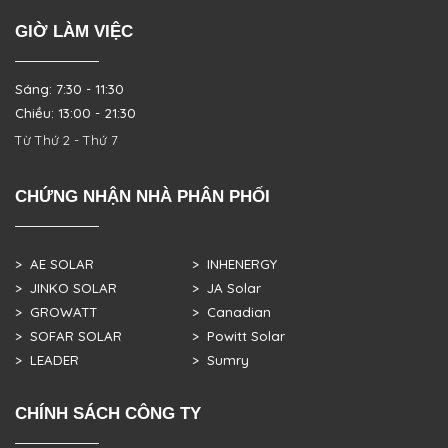
GIỜ LÀM VIỆC
Sáng: 7:30 - 11:30
Chiều: 13:00 - 21:30
Từ Thứ 2 - Thứ 7
CHỨNG NHẬN NHÀ PHÂN PHỐI
> AE SOLAR
> INHENERGY
> JINKO SOLAR
> JA Solar
> GROWATT
> Canadian
> SOFAR SOLAR
> Powitt Solar
> LEADER
> Sumry
CHÍNH SÁCH CÔNG TY