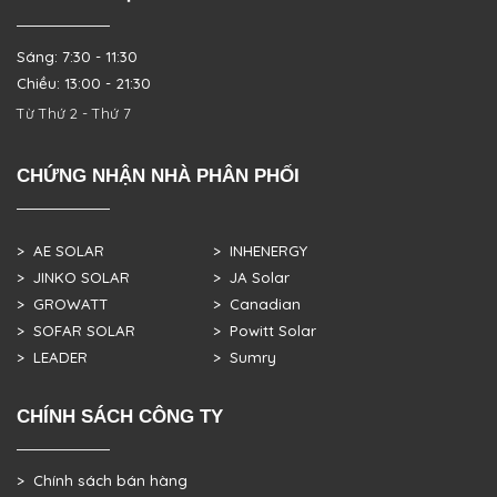
Sáng: 7:30 - 11:30
Chiều: 13:00 - 21:30
Từ Thứ 2 - Thứ 7
CHỨNG NHẬN NHÀ PHÂN PHỐI
> AE SOLAR
> INHENERGY
> JINKO SOLAR
> JA Solar
> GROWATT
> Canadian
> SOFAR SOLAR
> Powitt Solar
> LEADER
> Sumry
CHÍNH SÁCH CÔNG TY
> Chính sách bán hàng