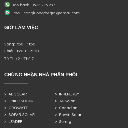
Bảo hành: 0966 296 297
Email: nangluongthegioi@gmail.com
GIỜ LÀM VIỆC
Sáng: 7:30 - 11:30
Chiều: 13:00 - 21:30
Từ Thứ 2 - Thứ 7
CHỨNG NHẬN NHÀ PHÂN PHỐI
> AE SOLAR
> INHENERGY
> JINKO SOLAR
> JA Solar
> GROWATT
> Canadian
> SOFAR SOLAR
> Powitt Solar
> LEADER
> Sumry