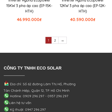
Inverter Hybrid Ecopower
Inverter Hybrid Ecopower
15KW 3 pha áp cao (EP-15K-
12KW 3 pha áp cao (EP-12K-
HTH)
HTH)
46.990.000
₫
40.590.000
₫
1
2
→
CÔNG TY TNHH ECO SOLAR
Địa chỉ: Số 62 đường Lâm Thị Hố, Phường
Tân Chánh Hiệp, Quận 12, TP. Hồ Chí Minh
Hotline: 0909 296 297 - 0937 296 297
Liên hệ tư vấn
Kỹ thuật: 0947 296 297