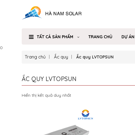
TẤT CẢ SẢN PHẨM
TRANG CHỦ
DỰ ÁN
0
Trang chủ
Ắc quy
Ắc quy LVTOPSUN
ẮC QUY LVTOPSUN
Hiển thị kết quả duy nhất