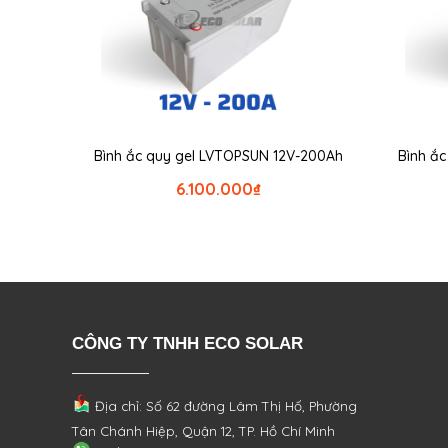
Bình ắc quy gel LVTOPSUN 12V-200Ah
Bình ắ
6.100.000
₫
CÔNG TY TNHH ECO SOLAR
Địa chỉ: Số 62 đường Lâm Thị Hố, Phường
Tân Chánh Hiệp, Quận 12, TP. Hồ Chí Minh