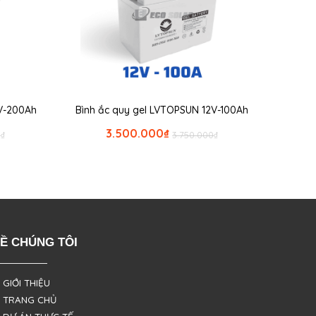
2V-200Ah
Bình ắc quy gel LVTOPSUN 12V-100Ah
3.500.000
₫
0
₫
3.750.000
₫
Ề CHÚNG TÔI
 GIỚI THIỆU
 TRANG CHỦ