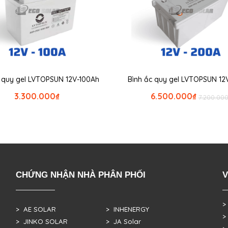
c quy gel LVTOPSUN 12V-100Ah
Bình ắc quy gel LVTOPSUN 1
3.300.000
₫
6.500.000
₫
7.200.00
CHỨNG NHẬN NHÀ PHÂN PHỐI
V
>
> AE SOLAR
> INHENERGY
>
> JINKO SOLAR
> JA Solar