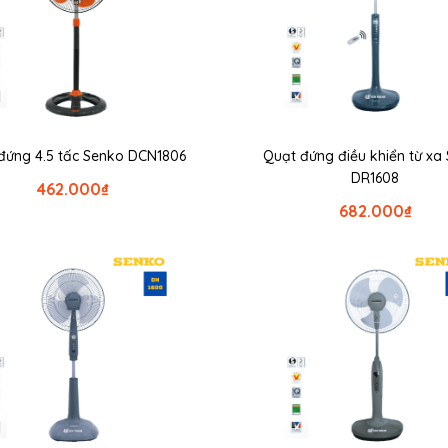
đứng 4.5 tấc Senko DCN1806
Quạt đứng điều khiển từ xa
DR1608
462.000
₫
682.000
₫