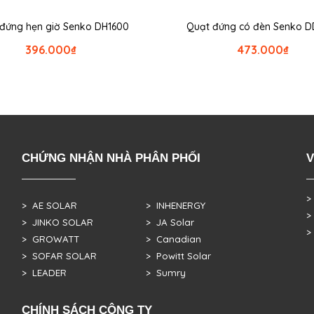
đứng hẹn giờ Senko DH1600
Quạt đứng có đèn Senko D
396.000
₫
473.000
₫
CHỨNG NHẬN NHÀ PHÂN PHỐI
V
>
> AE SOLAR
> INHENERGY
>
> JINKO SOLAR
> JA Solar
>
> GROWATT
> Canadian
> SOFAR SOLAR
> Powitt Solar
> LEADER
> Sumry
CHÍNH SÁCH CÔNG TY