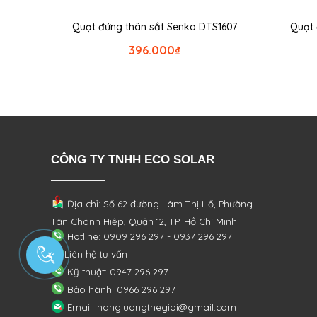
Quạt đứng thân sắt Senko DTS1607
Quạt 
396.000
₫
CÔNG TY TNHH ECO SOLAR
Địa chỉ: Số 62 đường Lâm Thị Hố, Phường
Tân Chánh Hiệp, Quận 12, TP. Hồ Chí Minh
Hotline: 0909 296 297 - 0937 296 297
Liên hệ tư vấn
Kỹ thuật: 0947 296 297
Bảo hành: 0966 296 297
Email: nangluongthegioi@gmail.com