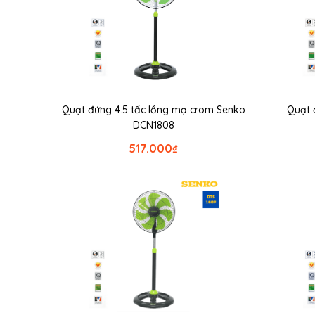
Quạt đứng 4.5 tấc lồng mạ crom Senko
Quạt 
DCN1808
517.000
₫