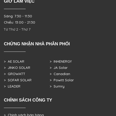
GIỜ LÀM VIỆC
Sáng: 7:30 - 11:30
Chiều: 13:00 - 21:30
Từ Thứ 2 - Thứ 7
CHỨNG NHẬN NHÀ PHÂN PHỐI
> AE SOLAR
> INHENERGY
> JINKO SOLAR
> JA Solar
> GROWATT
> Canadian
> SOFAR SOLAR
> Powitt Solar
> LEADER
> Sumry
CHÍNH SÁCH CÔNG TY
> Chính sách bán hàng