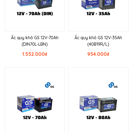
Ắc quy khô GS 12V-70Ah
Ắc quy khô GS 12V-35Ah
(DIN70L-LBN)
(40B19R/L)
1.552.000
₫
954.000
₫