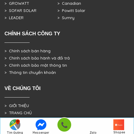
> GROWATT
> Canadian
> SOFAR SOLAR
> Powitt Solar
> LEADER
> Sumry
CHÍNH SÁCH CÔNG TY
> Chính sách bán hàng
> Chính sách bảo hành và đổi trả
> Chính sách bảo mật thông tin
> Thông tin chuyển khoản
VỀ CHÚNG TÔI
> GIỚI THIỆU
> TRANG CHỦ
> DỰ ÁN THỰC TẾ
Shopee
Tìm Đường
Messenger
Zalo