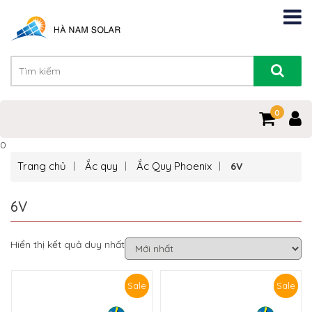
0
0
Trang chủ
Ắc quy
Ắc Quy Phoenix
6V
6V
Hiển thị kết quả duy nhất
Sale
Sale