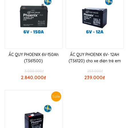
ẮC QUY PHOENIX 6V-150Ah
ẮC QUY PHOENIX 6V- 12AH
(TS61500)
(TS6120) cho xe điện trẻ em
3.000.000
₫
253.000
₫
2.840.000
₫
239.000
₫
Sale