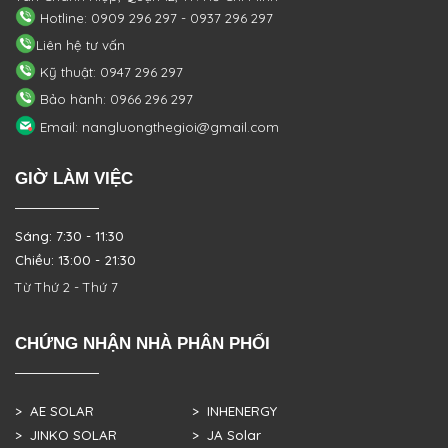
Hotline: 0909 296 297 - 0937 296 297
Liên hệ tư vấn
Kỹ thuật: 0947 296 297
Bảo hành: 0966 296 297
Email: nangluongthegioi@gmail.com
GIỜ LÀM VIỆC
Sáng: 7:30 - 11:30
Chiều: 13:00 - 21:30
Từ Thứ 2 - Thứ 7
CHỨNG NHẬN NHÀ PHÂN PHỐI
> AE SOLAR
> INHENERGY
> JINKO SOLAR
> JA Solar