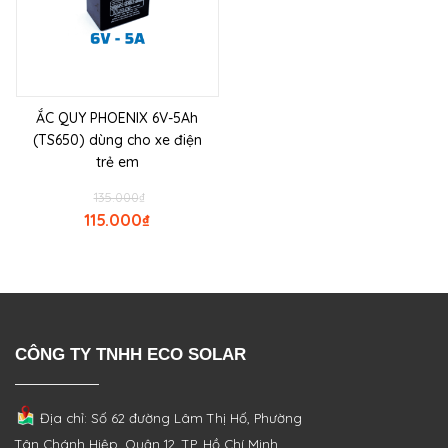
ẮC QUY PHOENIX 6V-5Ah
(TS650) dùng cho xe điện
trẻ em
135.000
₫
115.000
₫
CÔNG TY TNHH ECO SOLAR
Địa chỉ: Số 62 đường Lâm Thị Hố, Phường
Tân Chánh Hiệp, Quận 12, TP. Hồ Chí Minh