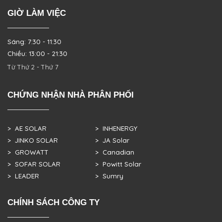
GIỜ LÀM VIỆC
Sáng: 7:30 - 11:30
Chiều: 13:00 - 21:30
Từ Thứ 2 - Thứ 7
CHỨNG NHẬN NHÀ PHÂN PHỐI
> AE SOLAR
> INHENERGY
> JINKO SOLAR
> JA Solar
> GROWATT
> Canadian
> SOFAR SOLAR
> Powitt Solar
> LEADER
> Sumry
CHÍNH SÁCH CÔNG TY