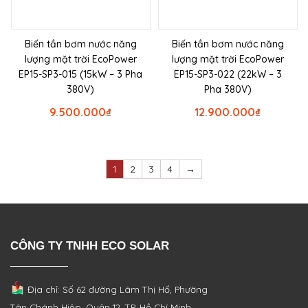
Biến tần bơm nước năng
Biến tần bơm nước năng
lượng mặt trời EcoPower
lượng mặt trời EcoPower
EP15-SP3-015 (15kW – 3 Pha
EP15-SP3-022 (22kW – 3
380V)
Pha 380V)
9.500.000
₫
12.900.000
₫
1
2
3
4
→
CÔNG TY TNHH ECO SOLAR
Địa chỉ: Số 62 đường Lâm Thị Hố, Phường
Tân Chánh Hiệp, Quận 12, TP. Hồ Chí Minh