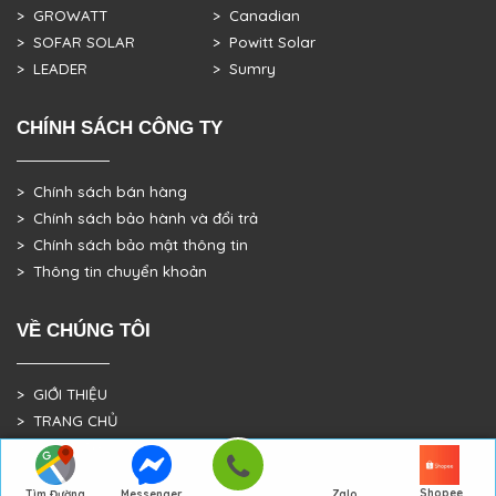
> GROWATT
> Canadian
> SOFAR SOLAR
> Powitt Solar
> LEADER
> Sumry
CHÍNH SÁCH CÔNG TY
> Chính sách bán hàng
> Chính sách bảo hành và đổi trả
> Chính sách bảo mật thông tin
> Thông tin chuyển khoản
VỀ CHÚNG TÔI
> GIỚI THIỆU
> TRANG CHỦ
> DỰ ÁN THỰC TẾ
Shopee
Tìm Đường
Messenger
Zalo