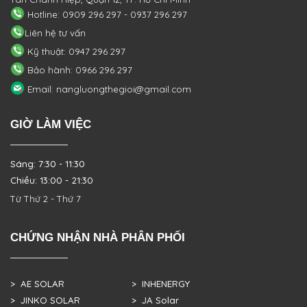
Hotline: 0909 296 297 - 0937 296 297
Liên hệ tư vấn
Kỹ thuật: 0947 296 297
Bảo hành: 0966 296 297
Email: nangluongthegioi@gmail.com
GIỜ LÀM VIỆC
Sáng: 7:30 - 11:30
Chiều: 13:00 - 21:30
Từ Thứ 2 - Thứ 7
CHỨNG NHẬN NHÀ PHÂN PHỐI
> AE SOLAR
> INHENERGY
> JINKO SOLAR
> JA Solar