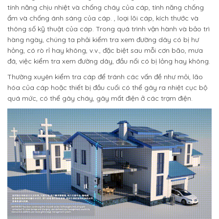
tính năng chịu nhiệt và chống cháy của cáp, tính năng chống
ẩm và chống ánh sáng của cáp. , loại lõi cáp, kích thước và
thông số kỹ thuật của cáp. Trong quá trình vận hành và bảo trì
hàng ngày, chúng ta phải kiểm tra xem đường dây có bị hư
hỏng, có rò rỉ hay không, v.v., đặc biệt sau mỗi cơn bão, mưa
đá, việc kiểm tra xem đường dây, đầu nối có bị lỏng hay không.
Thường xuyên kiểm tra cáp để tránh các vấn đề như mỏi, lão
hóa của cáp hoặc thiết bị đầu cuối có thể gây ra nhiệt cục bộ
quá mức, có thể gây cháy, gây mất điện ở các trạm điện.