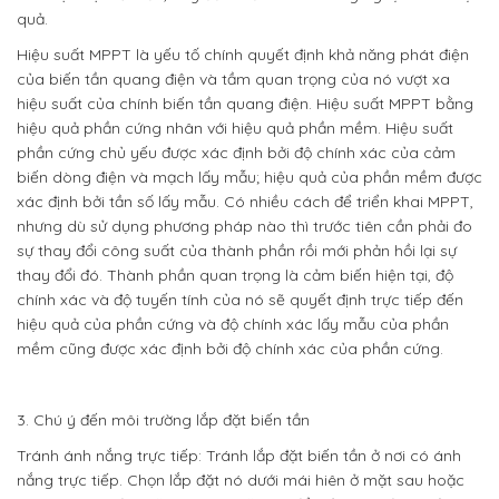
quả.
Hiệu suất MPPT là yếu tố chính quyết định khả năng phát điện
của biến tần quang điện và tầm quan trọng của nó vượt xa
hiệu suất của chính biến tần quang điện. Hiệu suất MPPT bằng
hiệu quả phần cứng nhân với hiệu quả phần mềm. Hiệu suất
phần cứng chủ yếu được xác định bởi độ chính xác của cảm
biến dòng điện và mạch lấy mẫu; hiệu quả của phần mềm được
xác định bởi tần số lấy mẫu. Có nhiều cách để triển khai MPPT,
nhưng dù sử dụng phương pháp nào thì trước tiên cần phải đo
sự thay đổi công suất của thành phần rồi mới phản hồi lại sự
thay đổi đó. Thành phần quan trọng là cảm biến hiện tại, độ
chính xác và độ tuyến tính của nó sẽ quyết định trực tiếp đến
hiệu quả của phần cứng và độ chính xác lấy mẫu của phần
mềm cũng được xác định bởi độ chính xác của phần cứng.
3. Chú ý đến môi trường lắp đặt biến tần
Tránh ánh nắng trực tiếp: Tránh lắp đặt biến tần ở nơi có ánh
nắng trực tiếp. Chọn lắp đặt nó dưới mái hiên ở mặt sau hoặc