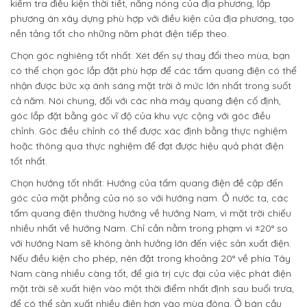
kiểm tra điều kiện thời tiết, nắng nóng của địa phương, lập
phương án xây dựng phù hợp với điều kiện của địa phương, tạo
nền tảng tốt cho những năm phát điện tiếp theo.
Chọn góc nghiêng tốt nhất: Xét đến sự thay đổi theo mùa, bạn
có thể chọn góc lắp đặt phù hợp để các tấm quang điện có thể
nhận được bức xạ ánh sáng mặt trời ở mức lớn nhất trong suốt
cả năm. Nói chung, đối với các nhà máy quang điện cố định,
góc lắp đặt bằng góc vĩ độ của khu vực cộng với góc điều
chỉnh. Góc điều chỉnh có thể được xác định bằng thực nghiệm
hoặc thông qua thực nghiệm để đạt được hiệu quả phát điện
tốt nhất.
Chọn hướng tốt nhất: Hướng của tấm quang điện đề cập đến
góc của mặt phẳng của nó so với hướng nam. Ở nước ta, các
tấm quang điện thường hướng về hướng Nam, vì mặt trời chiếu
nhiều nhất về hướng Nam. Chỉ cần nằm trong phạm vi ±20° so
với hướng Nam sẽ không ảnh hưởng lớn đến việc sản xuất điện.
Nếu điều kiện cho phép, nên đặt trong khoảng 20° về phía Tây
Nam càng nhiều càng tốt, để giá trị cực đại của việc phát điện
mặt trời sẽ xuất hiện vào một thời điểm nhất định sau buổi trưa,
để có thể sản xuất nhiều điện hơn vào mùa đông. Ở bán cầu