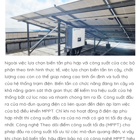
Ngoài việc lựa chọn biến tần phù hợp với công suất của các bộ
phận theo tình hình thực tế, việc lựa chọn biến tần tin cậy, chất
lượng cao còn có thể giúp nâng cao tính ổn định và tuổi thọ
của hệ thống trạm điện. Biến tần có chức năng đáng tin cậy và
khả năng giám sát thời gian thực để kiểm tra hiệu suất của hệ
thống bất cứ lúc nào và nhanh chóng tìm ra lỗi. Công suất đầu
ra của mô-đun quang điện có liên quan đến điện áp làm việc
của bộ điều khiển MPPT. Chỉ khi nó hoạt động ở điện áp phù
hợp nhất thì công suất đầu ra của nó mới có giá trị tối đa duy
nhất. Công nghệ Theo dõi điểm công suất tối đa (MPPT) cho
phép đầu ra công suất tối ưu từ các mô-đun quang điện, vì vậy
khi chọn bộ biến tần, hãy đảm bảo nó có công nghệ MPPT hiệu