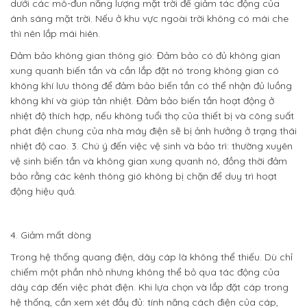
dưới các mô-đun năng lượng mặt trời để giảm tác động của
ánh sáng mặt trời. Nếu ở khu vực ngoài trời không có mái che
thì nên lắp mái hiên.
Đảm bảo không gian thông gió: Đảm bảo có đủ không gian
xung quanh biến tần và cần lắp đặt nó trong không gian có
không khí lưu thông để đảm bảo biến tần có thể nhận đủ luồng
không khí và giúp tản nhiệt. Đảm bảo biến tần hoạt động ở
nhiệt độ thích hợp, nếu không tuổi thọ của thiết bị và công suất
phát điện chung của nhà máy điện sẽ bị ảnh hưởng ở trạng thái
nhiệt độ cao. 3. Chú ý đến việc vệ sinh và bảo trì: thường xuyên
vệ sinh biến tần và không gian xung quanh nó, đồng thời đảm
bảo rằng các kênh thông gió không bị chặn để duy trì hoạt
động hiệu quả.
4. Giảm mất dòng
Trong hệ thống quang điện, dây cáp là không thể thiếu. Dù chỉ
chiếm một phần nhỏ nhưng không thể bỏ qua tác động của
dây cáp đến việc phát điện. Khi lựa chọn và lắp đặt cáp trong
hệ thống, cần xem xét đầy đủ: tính năng cách điện của cáp,