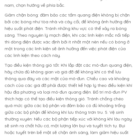
nam, chọn hướng về phía bắc.
Giảm chặn bóng: đảm bảo các tấm quang điện không bị chặn
bởi các bóng như tòa nhà và cây cối, để không ảnh hưởng đến
hiệu suất phát điện. Tránh những khu vực có thể xảy ra bóng
sáng. Theo nguyên lý mạch điện, khi các linh kiện mắc nối tiếp
thì dòng điện được xác định bởi ít nhất một nên nếu có bóng ở
một trong các linh kiện sẽ ảnh hưởng đến việc phát điện của
các linh kiện theo cách này.
Tạo điều kiện thông gió tốt: Khi lắp đặt các mô-đun quang điện,
hãy chừa đủ không gian và giá đỡ để không khí có thể lưu
thông qua đáy và các mặt của mô-đun. Chiều cao và khoảng
cách của các giá đỡ phải được thiết kế hợp lý theo điều kiện khí
hậu địa phương và loại mô-đun quang điện. Bố trí mô-đun PV
thích hợp có thể tạo điều kiện thông gió. Tránh chồng chéo
quá mức giữa các bộ phận và đảm bảo có đủ khoảng trống
giữa các bộ phận để không khí lưu thông trơn tru. 5. Vệ sinh
thường xuyên: Nếu các bộ phận tiếp xúc với không khí lâu ngày
sẽ sinh ra chất hữu cơ, một lượng lớn bụi và tuyết tích tụ. Bụi
hoặc tuyết trên bề mặt sẽ chặn ánh sáng, làm giảm hiệu suất