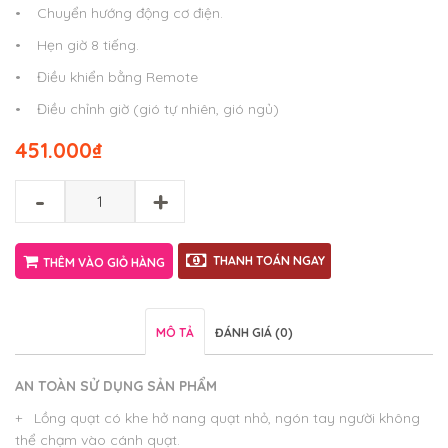
• Chuyển hướng động cơ điện.
• Hẹn giờ 8 tiếng.
• Điều khiển bằng Remote
• Điều chỉnh giờ (gió tự nhiên, gió ngủ)
451.000
₫
-
+
THANH TOÁN NGAY
THÊM VÀO GIỎ HÀNG
MÔ TẢ
ĐÁNH GIÁ (0)
AN TOÀN SỬ DỤNG SẢN PHẨM
+ Lồng quạt có khe hở nang quạt nhỏ, ngón tay người không
thể chạm vào cánh quạt.