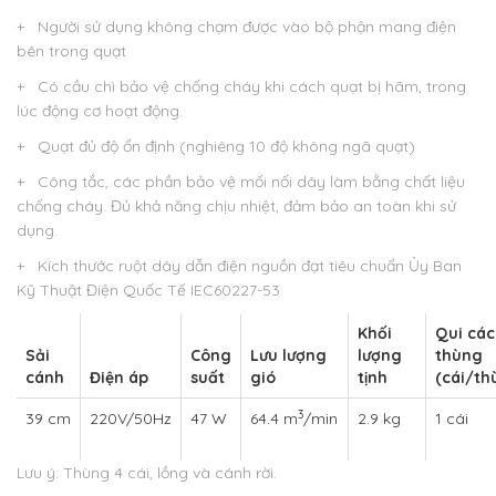
+ Người sử dụng không chạm được vào bộ phận mang điện
bên trong quạt
+ Có cầu chì bảo vệ chống cháy khi cách quạt bị hãm, trong
lúc động cơ hoạt động.
+ Quạt đủ độ ổn định (nghiêng 10 độ không ngã quạt)
+ Công tắc, các phần bảo vệ mối nối dây làm bằng chất liệu
chống cháy. Đủ khả năng chịu nhiệt, đảm bảo an toàn khi sử
dụng.
+ Kích thước ruột dây dẫn điện nguồn đạt tiêu chuẩn Ủy Ban
Kỹ Thuật Điện Quốc Tế IEC60227-53
Khối
Qui cá
Sải
Công
Lưu lượng
lượng
thùng
cánh
Điện áp
suất
gió
tịnh
(cái/th
3
39 cm
220V/50Hz
47 W
64.4 m
/min
2.9 kg
1 cái
Lưu ý: Thùng 4 cái, lồng và cánh rời.