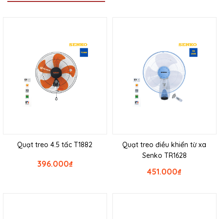
Quạt treo 4.5 tấc T1882
Quạt treo điều khiển từ xa
Senko TR1628
396.000
₫
451.000
₫