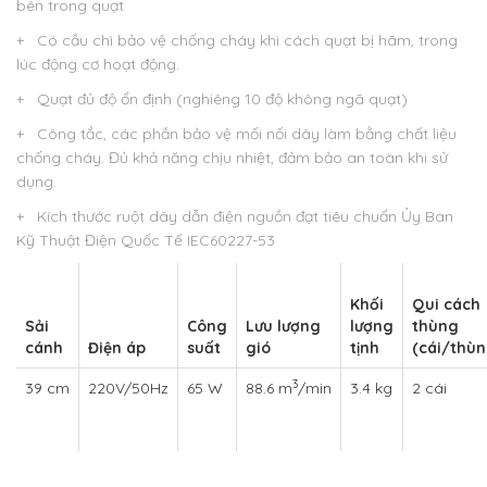
bên trong quạt
+ Có cầu chì bảo vệ chống cháy khi cách quạt bị hãm, trong
lúc động cơ hoạt động.
+ Quạt đủ độ ổn định (nghiêng 10 độ không ngã quạt)
+ Công tắc, các phần bảo vệ mối nối dây làm bằng chất liệu
chống cháy. Đủ khả năng chịu nhiệt, đảm bảo an toàn khi sử
dụng.
+ Kích thước ruột dây dẫn điện nguồn đạt tiêu chuẩn Ủy Ban
Kỹ Thuật Điện Quốc Tế IEC60227-53
Khối
Qui cách
Sải
Công
Lưu lượng
lượng
thùng
cánh
Điện áp
suất
gió
tịnh
(cái/thùn
3
39 cm
220V/50Hz
65 W
88.6 m
/min
3.4 kg
2 cái