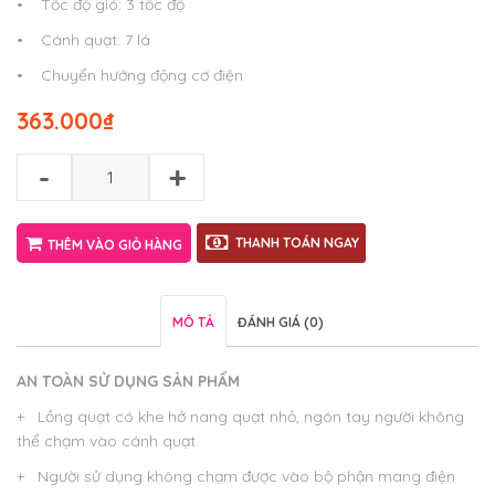
• Tốc độ gió: 3 tốc độ
• Cánh quạt: 7 lá
• Chuyển hướng động cơ điện
363.000
₫
-
+
THANH TOÁN NGAY
THÊM VÀO GIỎ HÀNG
MÔ TẢ
ĐÁNH GIÁ (0)
AN TOÀN SỬ DỤNG SẢN PHẨM
+ Lồng quạt có khe hở nang quạt nhỏ, ngón tay người không
thể chạm vào cánh quạt.
+ Người sử dụng không chạm được vào bộ phận mang điện