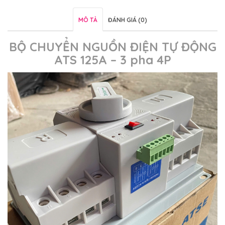
MÔ TẢ
ĐÁNH GIÁ (0)
BỘ CHUYỂN NGUỒN ĐIỆN TỰ ĐỘNG
ATS 125A – 3 pha 4P