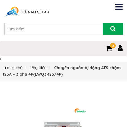
0
0
Trang chủ
Phụ kiện
Chuyển nguồn tự động ATS chậm
125A – 3 pha 4P(LWQ3-125/4P)