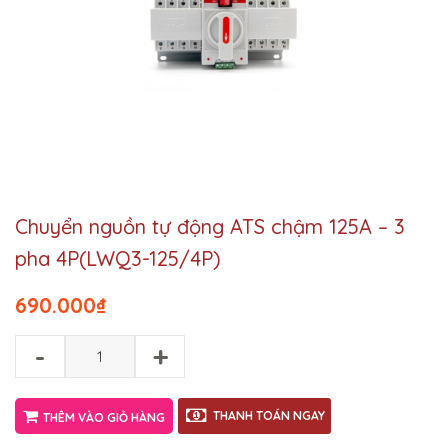
Chuyển nguồn tự động ATS chậm 125A – 3
pha 4P(LWQ3-125/4P)
690.000
₫
-
+
THANH TOÁN NGAY
THÊM VÀO GIỎ HÀNG