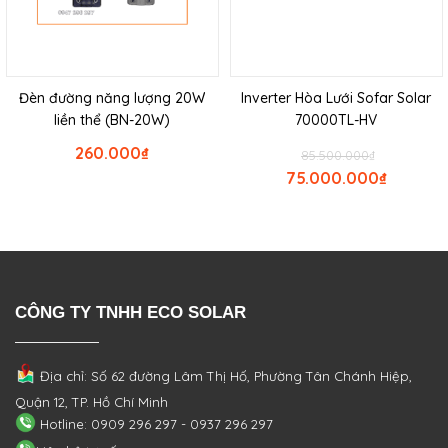
Đèn đường năng lượng 20W
Inverter Hòa Lưới Sofar Solar
liền thể (BN-20W)
70000TL-HV
260.000
₫
85.500.000
₫
75.000.000
₫
CÔNG TY TNHH ECO SOLAR
Địa chỉ: Số 62 đường Lâm Thị Hố, Phường
Tân Chánh Hiệp,
Quận 12, TP. Hồ Chí Minh
Hotline: 0909 296 297 - 0937 296 297