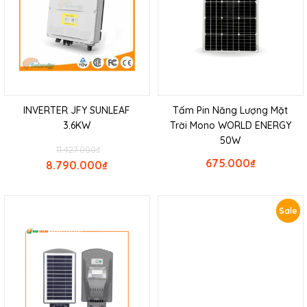
INVERTER JFY SUNLEAF
Tấm Pin Năng Lượng Mặt
3.6KW
Trời Mono WORLD ENERGY
50W
11.427.000
₫
675.000
₫
8.790.000
₫
Sale