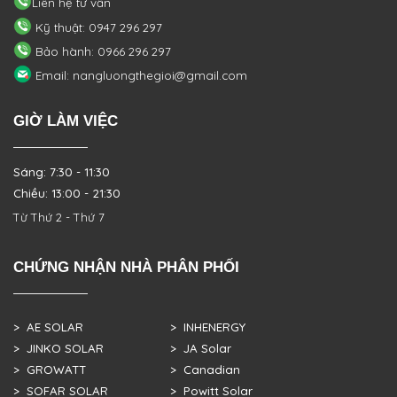
Liên hệ tư vấn
Kỹ thuật: 0947 296 297
Bảo hành: 0966 296 297
Email: nangluongthegioi@gmail.com
GIỜ LÀM VIỆC
Sáng: 7:30 - 11:30
Chiều: 13:00 - 21:30
Từ Thứ 2 - Thứ 7
CHỨNG NHẬN NHÀ PHÂN PHỐI
> AE SOLAR
> INHENERGY
> JINKO SOLAR
> JA Solar
> GROWATT
> Canadian
> SOFAR SOLAR
> Powitt Solar