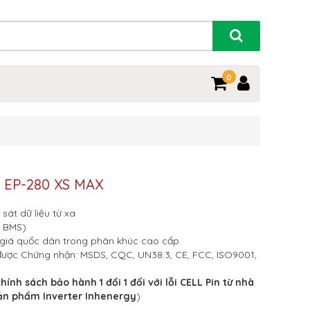
0
r EP-280 XS MAX
sát dữ liệu từ xa
t BMS)
à giá quốc dân trong phân khúc cao cấp.
ược Chứng nhận: MSDS, CQC, UN38.3, CE, FCC, ISO9001,
hính sách bảo hành 1 đổi 1 đối với lỗi CELL Pin từ nhà
sản phẩm Inverter Inhenergy
)