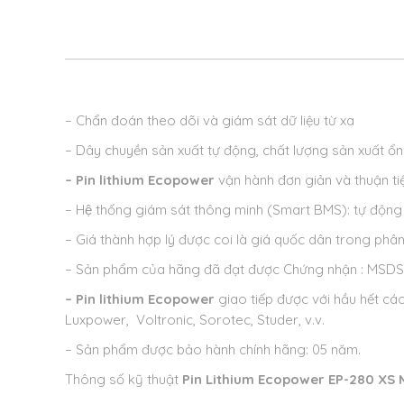
– Chẩn đoán theo dõi và giám sát dữ liệu từ xa
– Dây chuyền sản xuất tự động, chất lượng sản xuất ổn
– Pin lithium Ecopower
vận hành đơn giản và thuận ti
– Hệ thống giám sát thông minh (Smart BMS): tự động 
– Giá thành hợp lý được coi là giá quốc dân trong phâ
– Sản phẩm của hãng đã đạt được Chứng nhận : MSDS, 
– Pin lithium Ecopower
giao tiếp được với hầu hết các
Luxpower, Voltronic, Sorotec, Studer, v.v.
– Sản phẩm được bảo hành chính hãng: 05 năm.
Thông số kỹ thuật
Pin Lithium Ecopower EP-280 XS 