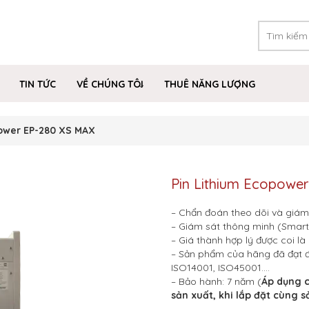
TIN TỨC
VỀ CHÚNG TÔI
THUÊ NĂNG LƯỢNG
power EP-280 XS MAX
Pin Lithium Ecopowe
– Chẩn đoán theo dõi và giám 
– Giám sát thông minh (Smar
– Giá thành hợp lý được coi l
– Sản phẩm của hãng đã đạt đ
ISO14001, ISO45001….
– Bảo hành: 7 năm (
Áp dụng c
sản xuất, khi lắp đặt cùng 