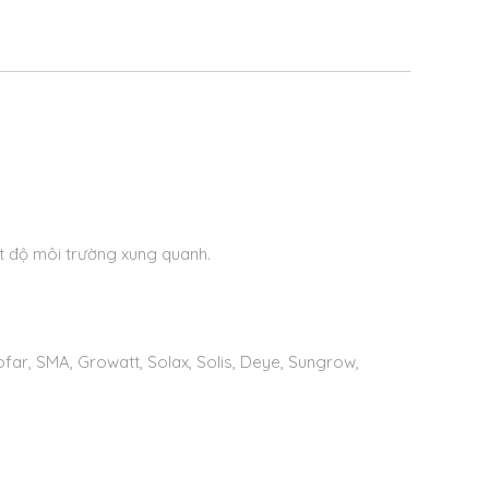
ệt độ môi trường xung quanh.
Sofar, SMA, Growatt, Solax, Solis, Deye, Sungrow,