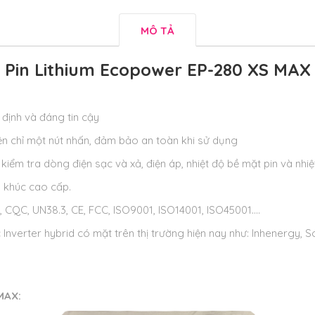
MÔ TẢ
Pin Lithium Ecopower EP-280 XS MAX
 định và đáng tin cậy
ện chỉ một nút nhấn, đảm bảo an toàn khi sử dụng
kiểm tra dòng điện sạc và xả, điện áp, nhiệt độ bề mặt pin và nhi
n khúc cao cấp.
CQC, UN38.3, CE, FCC, ISO9001, ISO14001, ISO45001….
 Inverter hybrid có mặt trên thị trường hiện nay như: Inhenergy, 
MAX: