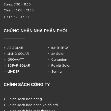
Sáng: 7:30 - 11:30
Chiều: 13:00 - 21:30
Từ Thứ 2 - Thứ 7
CHỨNG NHẬN NHÀ PHÂN PHỐI
> AE SOLAR
> INHENERGY
> JINKO SOLAR
> JA Solar
> GROWATT
> Canadian
> SOFAR SOLAR
> Powitt Solar
> LEADER
> Sumry
CHÍNH SÁCH CÔNG TY
> Chính sách bán hàng
> Chính sách bảo hành và đổi trả
> Chính sách bảo mật thông tin