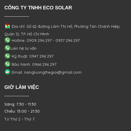
CÔNG TY TNHH ECO SOLAR
Địa chỉ: Số 62 đường Lâm Thị Hố, Phường
Tân Chánh Hiệp,
Quận 12, TP. Hồ Chí Minh
Hotline: 0909 296 297 - 0937 296 297
Liên hệ tư vấn
Kỹ thuật: 0947 296 297
Bảo hành: 0966 296 297
Email: nangluongthegioi@gmail.com
GIỜ LÀM VIỆC
Sáng: 7:30 - 11:30
Chiều: 13:00 - 21:30
Từ Thứ 2 - Thứ 7