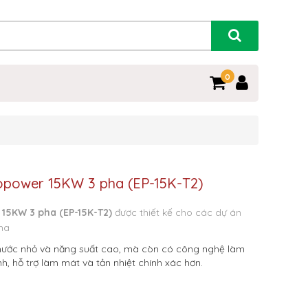
0
copower 15KW 3 pha (EP-15K-T2)
 15KW 3 pha (EP-15K-T2)
được thiết kế cho các dự án
ha
thước nhỏ và năng suất cao, mà còn có công nghệ làm
, hỗ trợ làm mát và tản nhiệt chính xác hơn.