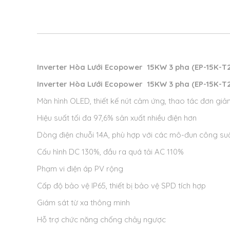
Inverter Hòa Lưới Ecopower 15KW 3 pha (EP-15K-T
Inverter Hòa Lưới Ecopower 15KW 3 pha (EP-15K-T
Màn hình OLED, thiết kế nút cảm ứng, thao tác đơn giả
Hiệu suất tối đa 97,6% sản xuất nhiều điện hơn
Dòng điện chuỗi 14A, phù hợp với các mô-đun công su
Cấu hình DC 130%, đầu ra quá tải AC 110%
Phạm vi điện áp PV rộng
Cấp độ bảo vệ IP65, thiết bị bảo vệ SPD tích hợp
Giám sát từ xa thông minh
Hỗ trợ chức năng chống chảy ngược