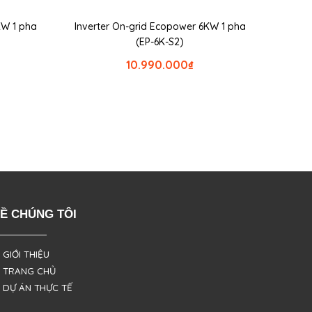
KW 1 pha
Inverter On-grid Ecopower 6KW 1 pha
(EP-6K-S2)
10.990.000
₫
Ề CHÚNG TÔI
 GIỚI THIỆU
 TRANG CHỦ
 DỰ ÁN THỰC TẾ