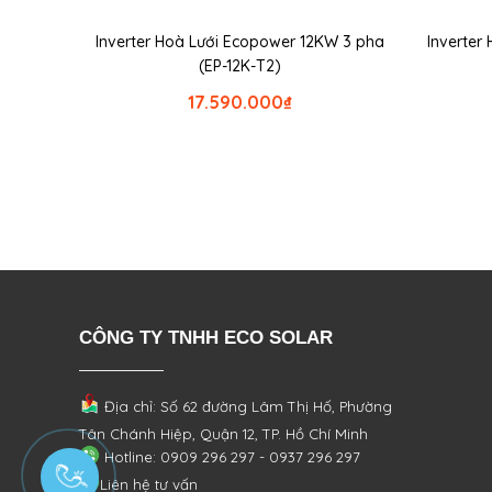
Inverter Hoà Lưới Ecopower 12KW 3 pha
Inverter
(EP-12K-T2)
17.590.000
₫
CÔNG TY TNHH ECO SOLAR
Địa chỉ: Số 62 đường Lâm Thị Hố, Phường
Tân Chánh Hiệp, Quận 12, TP. Hồ Chí Minh
Hotline: 0909 296 297 - 0937 296 297
Liên hệ tư vấn