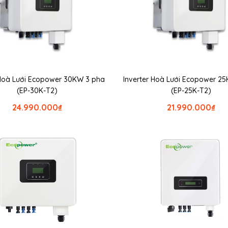
 Hoà Lưới Ecopower 30KW 3 pha
Inverter Hoà Lưới Ecopower 2
(EP-30K-T2)
(EP-25K-T2)
24.990.000
₫
21.990.000
₫