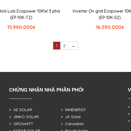
 Hoà Lưới Ecopower 10KW 3 pha
Inverter On grid Ecopower 10
(EP-10K-T2)
(EP-10K-S2)
15.990.000
₫
16.590.000
₫
1
2
→
CHỨNG NHẬN NHÀ PHÂN PHỐI
V
>
> AE SOLAR
> INHENERGY
>
> JINKO SOLAR
> JA Solar
>
> GROWATT
> Canadian
> SOFAR SOLAR
> Powitt Solar