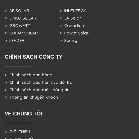
> AE SOLAR
> INHENERGY
> JINKO SOLAR
> JA Solar
> GROWATT
> Canadian
> SOFAR SOLAR
> Powitt Solar
> LEADER
> Sumry
CHÍNH SÁCH CÔNG TY
> Chính sách bán hàng
> Chính sách bảo hành và đổi trả
> Chính sách bảo mật thông tin
> Thông tin chuyển khoản
VỀ CHÚNG TÔI
> GIỚI THIỆU
> TRANG CHỦ