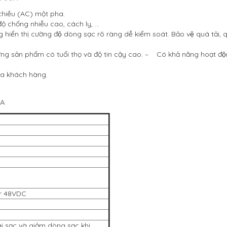
chiều (AC) một pha.
độ chống nhiễu cao, cách ly, …
hiển thị cường độ dòng sạc rõ ràng dễ kiểm soát. Bảo vệ quá tả
ng sản phẩm có tuổi thọ và độ tin cậy cao.
– Có khả năng hoạt động
̉a khách hàng.
0A
r 48VDC
ái sạc và giảm dòng sạc khi