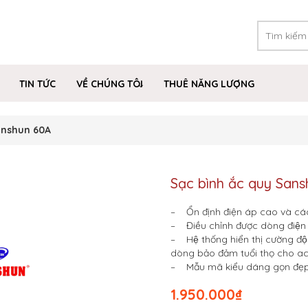
TIN TỨC
VỀ CHÚNG TÔI
THUÊ NĂNG LƯỢNG
anshun 60A
Sạc bình ắc quy San
– Ổn định điện áp cao và các 
– Điều chỉnh được dòng điện
– Hệ thống hiển thị cường độ 
dòng bảo đảm tuổi thọ cho a
– Mẫu mã kiểu dáng gọn đẹ
1.950.000
₫