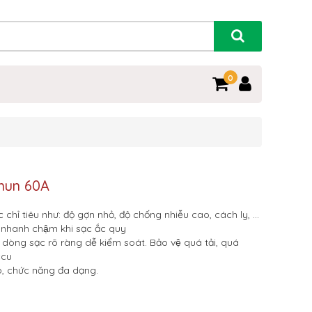
0
shun 60A
chỉ tiêu như: độ gợn nhỏ, độ chống nhiễu cao, cách ly, …
 nhanh chậm khi sạc ắc quy
dòng sạc rõ ràng dễ kiểm soát. Bảo vệ quá tải, quá
ccu
p, chức năng đa dạng.