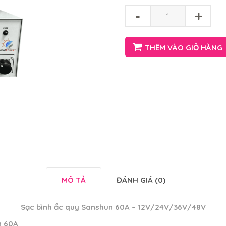
-
+
THÊM VÀO GIỎ HÀNG
MÔ TẢ
ĐÁNH GIÁ (0)
Sạc bình ắc quy Sanshun 60A – 12V/24V/36V/48V
n 60A