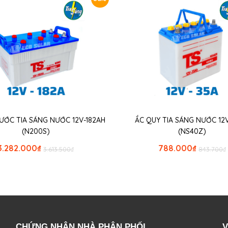
ƯỚC TIA SÁNG NƯỚC 12V-182AH
ẮC QUY TIA SÁNG NƯỚC 12
(N200S)
(NS40Z)
3.282.000
₫
788.000
₫
3.613.500
₫
843.700
₫
CHỨNG NHẬN NHÀ PHÂN PHỐI
V