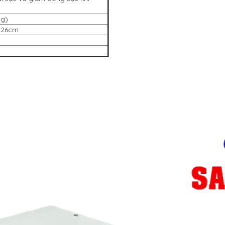
ng)
o 26cm