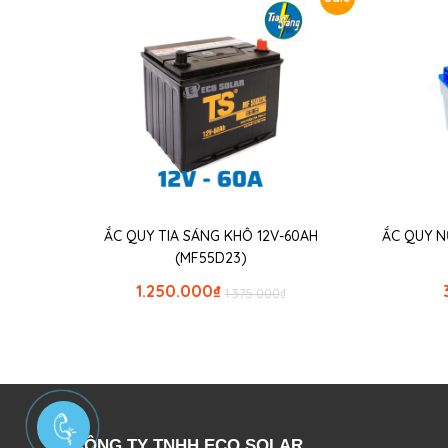
ẮC QUY TIA SÁNG KHÔ 12V-60AH
ẮC QUY N
(MF55D23)
1.250.000
₫
1.375.000
₫
CÔNG TY TNHH ECO SOLAR