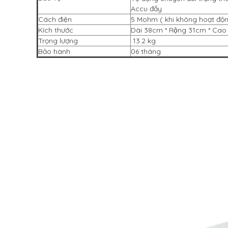
Accu đầy
Cách điện
5 Mohm ( khi không hoạt độ
Kích thước
Dài 38cm * Rộng 31cm * Ca
Trọng lượng
13.2 kg
Bảo hành
06 tháng