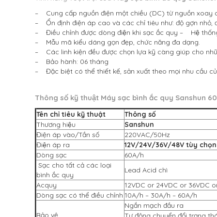
– Cung cấp nguồn điện một chiều (DC) từ nguồn xoay 
– Ổn định điện áp cao và các chỉ tiêu như: độ gợn nhỏ, 
– Điều chỉnh được dòng điện khi sạc ắc quy
– Hệ thống 
– Mẫu mã kiểu dáng gọn đẹp, chức năng đa dạng.
– Các linh kiện đều được chọn lựa kỹ càng giúp cho nhữ
– Bảo hành: 06 tháng
– Đặc biệt có thể thiết kế, sản xuất theo mọi nhu cầu cu
Thông số kỹ thuật
Máy sạc bình ắc quy Sanshun 6
Tên chỉ tiêu kỹ thuật
Thông số
Thương hiệu
Sanshun
Điện áp vào/Tần số
220VAC/50Hz
Điện áp ra
12V/24V/36V/48V tùy chọn
Dòng sạc
60A/h
Sạc cho tất cả các loại
Lead Acid chì
bình ắc quy
Acquy
12VDC or 24VDC or 36VDC o
Dòng sạc có thể điều chỉnh
10A/h – 30A/h – 60A/h
Ngắn mạch đầu ra
Bảo vệ
Tự động chuyển đổi trạng th