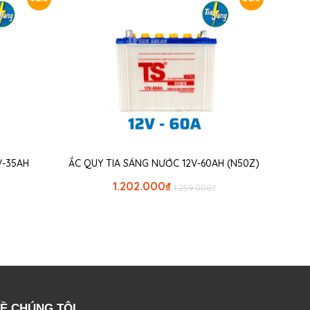
V-35AH
ẮC QUY TIA SÁNG NƯỚC 12V-60AH (N50Z)
1.202.000
₫
1.259.000
₫
Ề CHÚNG TÔI