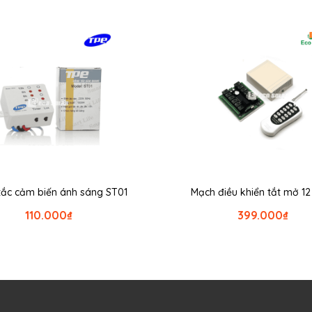
ắc cảm biến ánh sáng ST01
Mạch điều khiển tắt mở 1
110.000
₫
399.000
₫