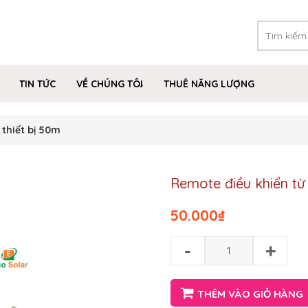
TIN TỨC
VỀ CHÚNG TÔI
THUÊ NĂNG LƯỢNG
 thiết bị 50m
Remote điều khiển từ 
50.000
₫
-
+
THÊM VÀO GIỎ HÀNG