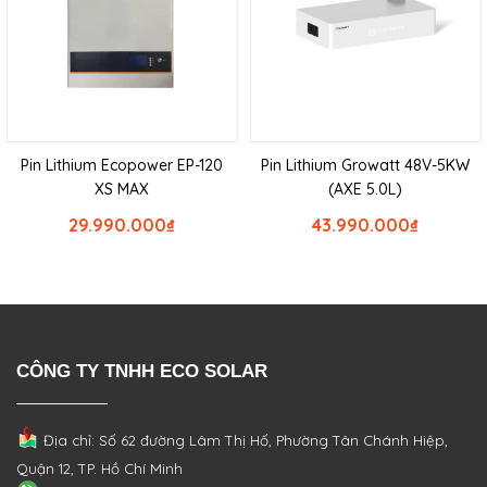
Pin Lithium Ecopower EP-120
Pin Lithium Growatt 48V-5KW
XS MAX
(AXE 5.0L)
29.990.000
₫
43.990.000
₫
CÔNG TY TNHH ECO SOLAR
Địa chỉ: Số 62 đường Lâm Thị Hố, Phường
Tân Chánh Hiệp,
Quận 12, TP. Hồ Chí Minh