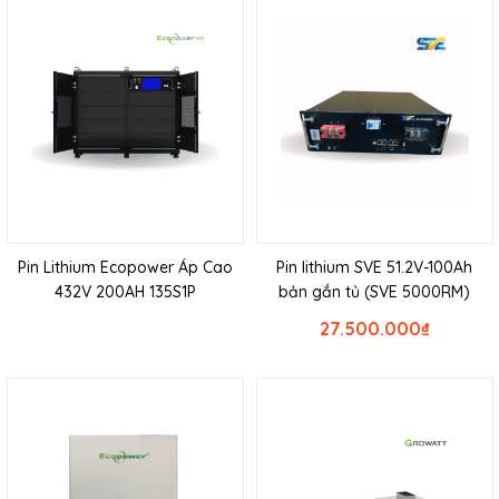
Pin Lithium Ecopower Áp Cao
Pin lithium SVE 51.2V-100Ah
432V 200AH 135S1P
bản gắn tủ (SVE 5000RM)
27.500.000
₫