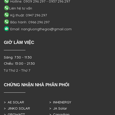
Hotline: 0909 296 297 - 0937 296 297
Liên hệ tư vấn
Kỹ thuật: 0947 296 297
Bảo hành: 0966 296 297
Email: nangluongthegioi@gmail.com
GIỜ LÀM VIỆC
Sáng: 7:30 - 11:30
Chiều: 13:00 - 21:30
Từ Thứ 2 - Thứ 7
CHỨNG NHẬN NHÀ PHÂN PHỐI
> AE SOLAR
> INHENERGY
> JINKO SOLAR
> JA Solar
> GROWATT
> Canadian