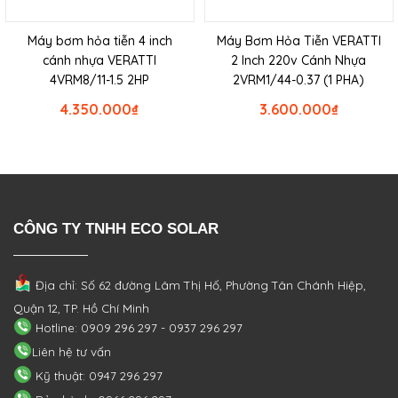
Máy bơm hỏa tiễn 4 inch
Máy Bơm Hỏa Tiễn VERATTI
cánh nhựa VERATTI
2 Inch 220v Cánh Nhựa
4VRM8/11-1.5 2HP
2VRM1/44-0.37 (1 PHA)
4.350.000
₫
3.600.000
₫
CÔNG TY TNHH ECO SOLAR
Địa chỉ: Số 62 đường Lâm Thị Hố, Phường
Tân Chánh Hiệp,
Quận 12, TP. Hồ Chí Minh
Hotline: 0909 296 297 - 0937 296 297
Liên hệ tư vấn
Kỹ thuật: 0947 296 297