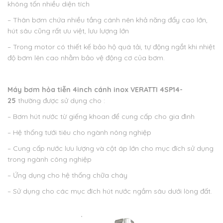
không tốn nhiều diện tích
– Thân bơm chứa nhiều tầng cánh nên khả năng đẩy cao lớn,
hút sâu cũng rất ưu việt, lưu lượng lớn
– Trong motor có thiết kế bảo hộ quá tải, tự động ngắt khi nhiệt
độ bơm lên cao nhằm bảo vệ động cơ của bơm.
Máy bơm hỏa tiễn 4inch cánh inox VERATTI 4SP14-
25
thường được sử dụng cho :
– Bơm hút nước từ giếng khoan để cung cấp cho gia đình
– Hệ thống tưới tiêu cho ngành nông nghiệp
– Cung cấp nước lưu lượng và cột áp lớn cho mục đích sử dụng
trong ngành công nghiệp
– Ứng dụng cho hệ thống chữa cháy
– Sử dụng cho các mục đích hút nước ngầm sâu dưới lòng đất.