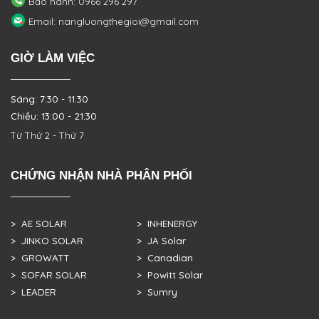
Bảo hành: 0966 296 297
Email: nangluongthegioi@gmail.com
GIỜ LÀM VIỆC
Sáng: 7:30 - 11:30
Chiều: 13:00 - 21:30
Từ Thứ 2 - Thứ 7
CHỨNG NHẬN NHÀ PHÂN PHỐI
> AE SOLAR
> INHENERGY
> JINKO SOLAR
> JA Solar
> GROWATT
> Canadian
> SOFAR SOLAR
> Powitt Solar
> LEADER
> Sumry