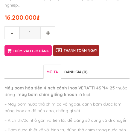
nghiệp…
16.200.000
₫
-
+
THANH TOÁN NGAY
THÊM VÀO GIỎ HÀNG
MÔ TẢ
ĐÁNH GIÁ (0)
Máy bơm hỏa tiễn 4inch cánh inox VERATTI 4SP14-25
thuộc
dòng
máy bơm chìm giếng khoan
là loại :
– Máy bơm nước thả chìm có vỏ ngoài, cánh bơm được làm
bằng inox có độ bền cao, chống gỉ sét
– Kích thước nhỏ gọn và tiện lợi, dễ dàng sử dụng và di chuyển
– Bơm được thiết kế với hình trụ đứng thả chìm trong nước nên