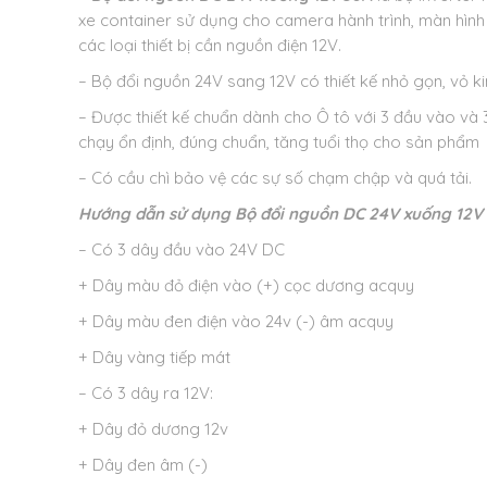
xe container sử dụng cho camera hành trình, màn hình 
các loại thiết bị cần nguồn điện 12V.
– Bộ đổi nguồn 24V sang 12V có thiết kế nhỏ gọn, vỏ k
– Được thiết kế chuẩn dành cho Ô tô với 3 đầu vào và 
chạy ổn định, đúng chuẩn, tăng tuổi thọ cho sản phẩm
– Có cầu chì bảo vệ các sự số chạm chập và quá tải.
Hướng dẫn sử dụng
Bộ đổi nguồn DC 24V xuống 12V
– Có 3 dây đầu vào 24V DC
+ Dây màu đỏ điện vào (+) cọc dương acquy
+ Dây màu đen điện vào 24v (-) âm acquy
+ Dây vàng tiếp mát
– Có 3 dây ra 12V:
+ Dây đỏ dương 12v
+ Dây đen âm (-)