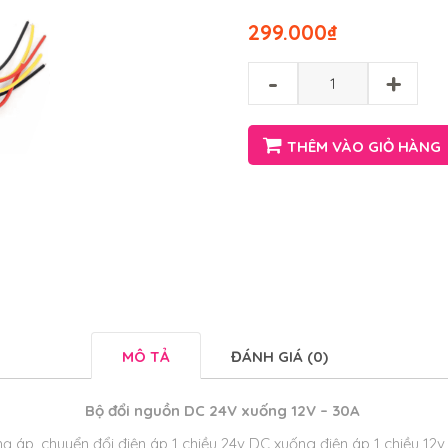
299.000
₫
-
+
THÊM VÀO GIỎ HÀNG
MÔ TẢ
ĐÁNH GIÁ (0)
Bộ đổi nguồn DC 24V xuống 12V – 30A
hạ áp, chuyển đổi điện áp 1 chiều 24v DC xuống điện áp 1 chiều 12