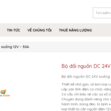
TIN TỨC
VỀ CHÚNG TÔI
THUÊ NĂNG LƯỢNG
 xuống 12V – 30A
Bộ đổi nguồn DC 24V
Bộ đổi nguồn DC 24V xuống 
Thiết kế nhỏ gọn, vỏ kim loại 
Lớp sơn tĩnh điện có chức năn
Có cầu chì bảo vệ các sự số c
Chuyên dụng dành riêng cho ô 
hành trình, bóng đèn, tủ lạnh 
loại thiết bị cần nguồn điện 12V