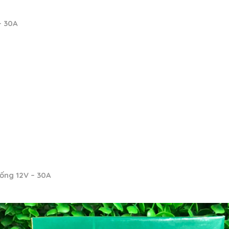
– 30A
ống 12V – 30A