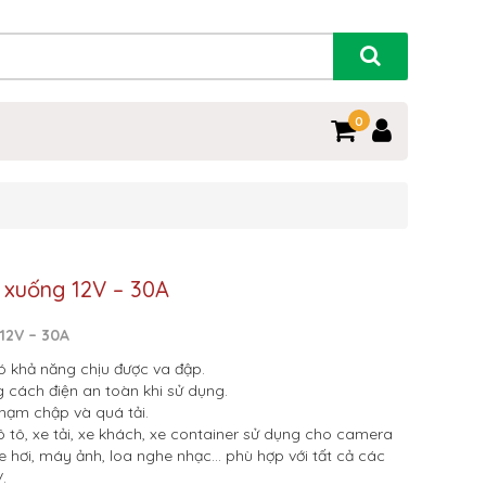
0
 xuống 12V – 30A
12V – 30A
có khả năng chịu được va đập.
g cách điện an toàn khi sử dụng.
hạm chập và quá tải.
tô, xe tải, xe khách, xe container sử dụng cho camera
xe hơi, máy ảnh, loa nghe nhạc… phù hợp với tất cả các
.