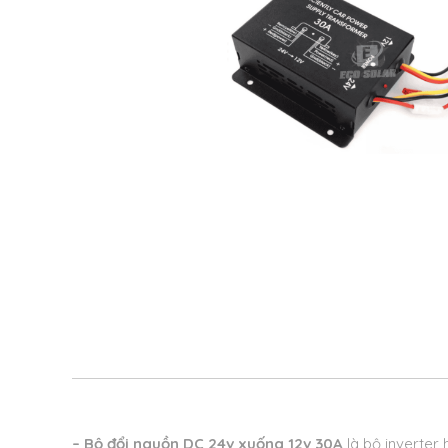
– Bộ đổi nguồn DC 24v xuống 12v 30A
là bộ inverter 