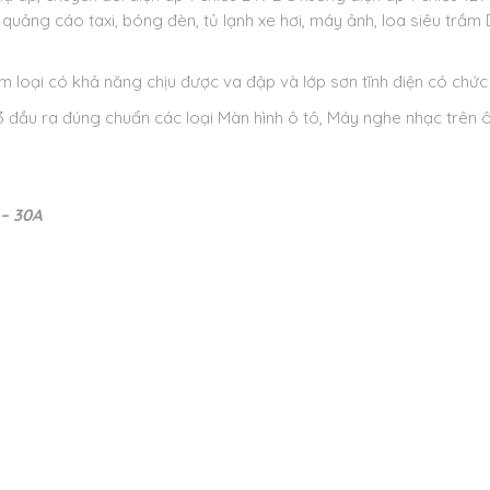
quảng cáo taxi, bóng đèn, tủ lạnh xe hơi, máy ảnh, loa siêu trầm 
im loại có khả năng chịu được va đập và lớp sơn tĩnh điện có chức
3 đầu ra đúng chuẩn các loại Màn hình ô tô, Máy nghe nhạc trên 
 – 30A