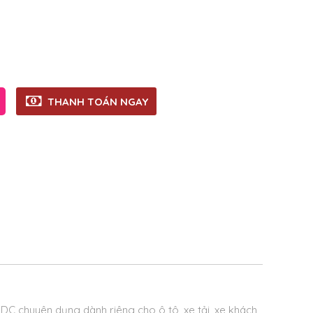
THANH TOÁN NGAY
v DC chuyên dụng dành riêng cho ô tô, xe tải, xe khách,