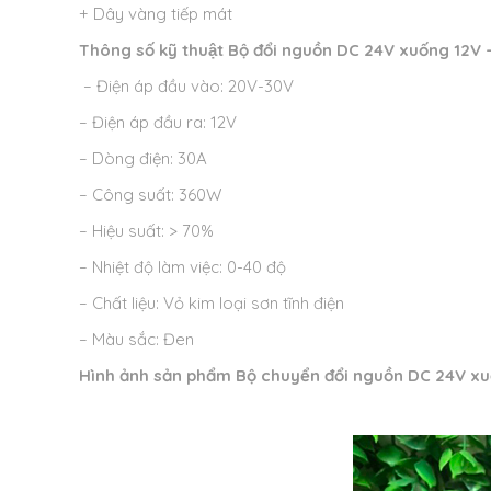
+ Dây vàng tiếp mát
Thông số kỹ thuật
Bộ đổi nguồn DC 24V xuống 12V 
– Điện áp đầu vào: 20V-30V
– Điện áp đầu ra: 12V
– Dòng điện: 30A
– Công suất: 360W
– Hiệu suất: > 70%
– Nhiệt độ làm việc: 0-40 độ
– Chất liệu: Vỏ kim loại sơn tĩnh điện
– Màu sắc: Đen
Hình ảnh sản phẩm
Bộ chuyển đổi nguồn DC 24V xu