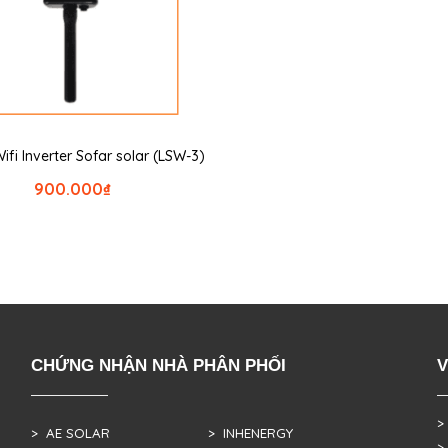
Wifi Inverter Sofar solar (LSW-3)
900.000
₫
CHỨNG NHẬN NHÀ PHÂN PHỐI
V
>
> AE SOLAR
> INHENERGY
>