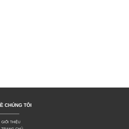
Ề CHÚNG TÔI
 GIỚI THIỆU
 TRANG CHỦ