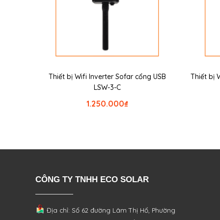
Thiết bị Wifi Inverter Sofar cổng USB
Thiết bị 
LSW-3-C
1.250.000
₫
CÔNG TY TNHH ECO SOLAR
Địa chỉ: Số 62 đường Lâm Thị Hố, Phường