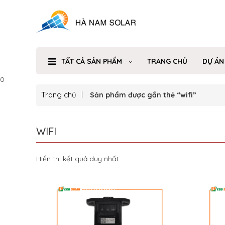
TẤT CẢ SẢN PHẨM
TRANG CHỦ
DỰ ÁN
0
Trang chủ
Sản phẩm được gắn thẻ “wifi”
WIFI
Hiển thị kết quả duy nhất