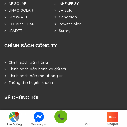
> AE SOLAR
> INHENERGY
> JINKO SOLAR
> JA Solar
> GROWATT
> Canadian
> SOFAR SOLAR
> Powitt Solar
> LEADER
> Sumry
CHÍNH SÁCH CÔNG TY
> Chính sách bán hàng
> Chính sách bảo hành và đổi trả
> Chính sách bảo mật thông tin
> Thông tin chuyển khoản
VỀ CHÚNG TÔI
> GIỚI THIỆU
> TRANG CHỦ
Shopee
Tìm Đường
Messenger
Zalo