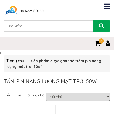
0
0
Trang chủ
Sản phẩm được gắn thẻ “tấm pin năng
lượng mặt trời 50w”
TẤM PIN NĂNG LƯỢNG MẶT TRỜI 50W
Hiển thị kết quả duy nhất