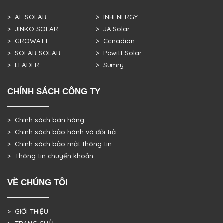
> AE SOLAR
> INHENERGY
> JINKO SOLAR
> JA Solar
> GROWATT
> Canadian
> SOFAR SOLAR
> Powitt Solar
> LEADER
> Sumry
CHÍNH SÁCH CÔNG TY
> Chính sách bán hàng
> Chính sách bảo hành và đổi trả
> Chính sách bảo mật thông tin
> Thông tin chuyển khoản
VỀ CHÚNG TÔI
> GIỚI THIỆU
> TRANG CHỦ