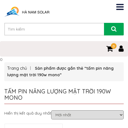
0
0
Trang chủ
Sản phẩm được gắn thẻ “tấm pin năng
lượng mặt trời 190w mono”
TẤM PIN NĂNG LƯỢNG MẶT TRỜI 190W
MONO
Hiển thị kết quả duy nhất