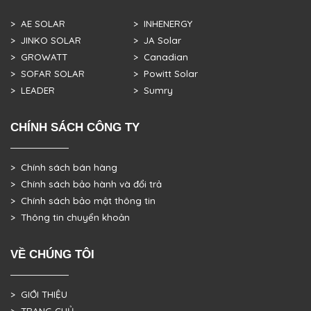
> AE SOLAR
> INHENERGY
> JINKO SOLAR
> JA Solar
> GROWATT
> Canadian
> SOFAR SOLAR
> Powitt Solar
> LEADER
> Sumry
CHÍNH SÁCH CÔNG TY
> Chính sách bán hàng
> Chính sách bảo hành và đổi trả
> Chính sách bảo mật thông tin
> Thông tin chuyển khoản
VỀ CHÚNG TÔI
> GIỚI THIỆU
> TRANG CHỦ