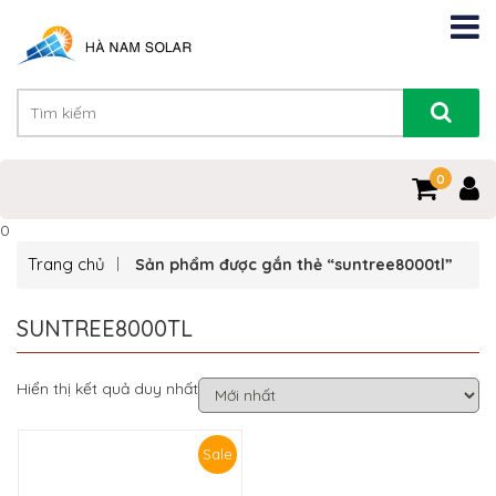
0
0
Trang chủ
Sản phẩm được gắn thẻ “suntree8000tl”
SUNTREE8000TL
Hiển thị kết quả duy nhất
Sale