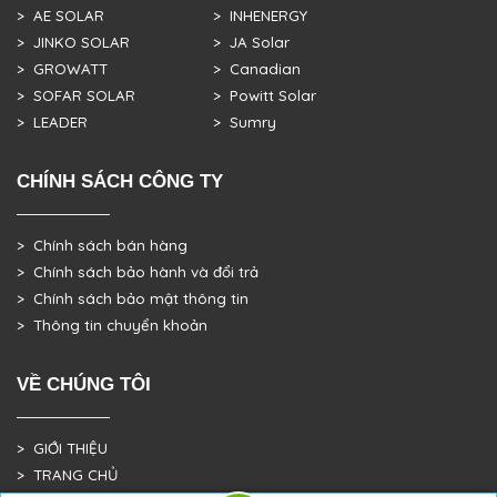
> AE SOLAR
> INHENERGY
> JINKO SOLAR
> JA Solar
> GROWATT
> Canadian
> SOFAR SOLAR
> Powitt Solar
> LEADER
> Sumry
CHÍNH SÁCH CÔNG TY
> Chính sách bán hàng
> Chính sách bảo hành và đổi trả
> Chính sách bảo mật thông tin
> Thông tin chuyển khoản
VỀ CHÚNG TÔI
> GIỚI THIỆU
> TRANG CHỦ