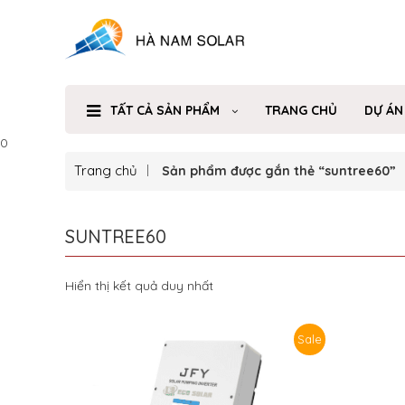
TẤT CẢ SẢN PHẨM
TRANG CHỦ
DỰ ÁN
0
Trang chủ
Sản phẩm được gắn thẻ “suntree60”
SUNTREE60
Hiển thị kết quả duy nhất
Sale