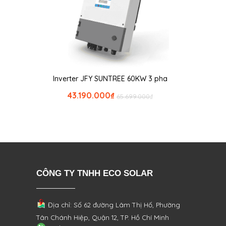
Inverter JFY SUNTREE 60KW 3 pha
43.190.000
₫
65.699.000
₫
CÔNG TY TNHH ECO SOLAR
Địa chỉ: Số 62 đường Lâm Thị Hố, Phường
Tân Chánh Hiệp, Quận 12, TP. Hồ Chí Minh