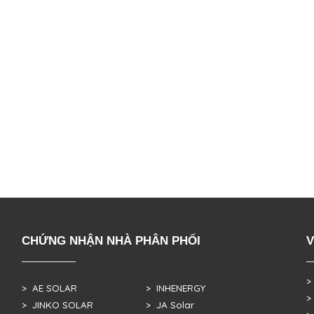
CHỨNG NHẬN NHÀ PHÂN PHỐI
V
>
> AE SOLAR
> INHENERGY
>
> JINKO SOLAR
> JA Solar