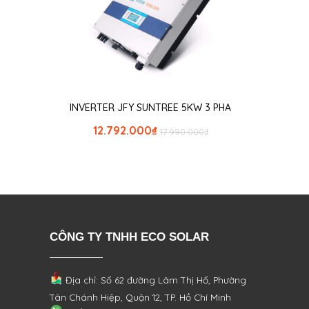
INVERTER JFY SUNTREE 5KW 3 PHA
12.792.000
₫
17.990.000
₫
CÔNG TY TNHH ECO SOLAR
Địa chỉ: Số 62 đường Lâm Thị Hố, Phường
Tân Chánh Hiệp, Quận 12, TP. Hồ Chí Minh