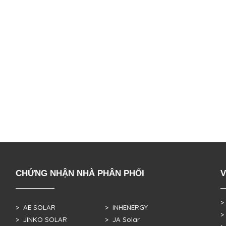
CHỨNG NHẬN NHÀ PHÂN PHỐI
V
>
> AE SOLAR
> INHENERGY
>
> JINKO SOLAR
> JA Solar