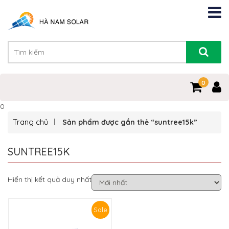
0
0
Trang chủ
Sản phẩm được gắn thẻ “suntree15k”
SUNTREE15K
Hiển thị kết quả duy nhất
Sale