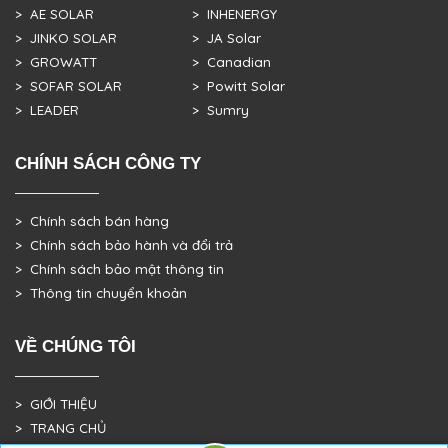
> AE SOLAR
> INHENERGY
> JINKO SOLAR
> JA Solar
> GROWATT
> Canadian
> SOFAR SOLAR
> Powitt Solar
> LEADER
> Sumry
CHÍNH SÁCH CÔNG TY
> Chính sách bán hàng
> Chính sách bảo hành và đổi trả
> Chính sách bảo mật thông tin
> Thông tin chuyển khoản
VỀ CHÚNG TÔI
> GIỚI THIỆU
> TRANG CHỦ