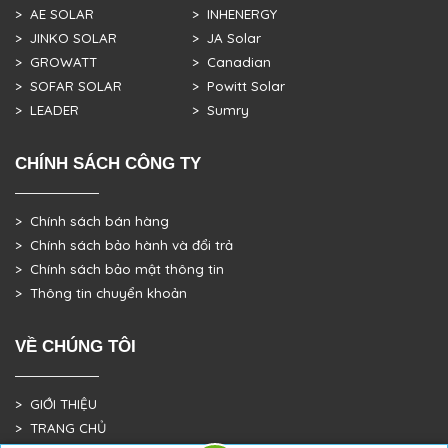
> AE SOLAR
> INHENERGY
> JINKO SOLAR
> JA Solar
> GROWATT
> Canadian
> SOFAR SOLAR
> Powitt Solar
> LEADER
> Sumry
CHÍNH SÁCH CÔNG TY
> Chính sách bán hàng
> Chính sách bảo hành và đổi trả
> Chính sách bảo mật thông tin
> Thông tin chuyển khoản
VỀ CHÚNG TÔI
> GIỚI THIỆU
> TRANG CHỦ