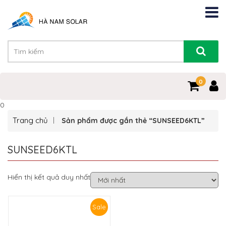
0
0
Trang chủ
Sản phẩm được gắn thẻ “SUNSEED6KTL”
SUNSEED6KTL
Hiển thị kết quả duy nhất
Sale