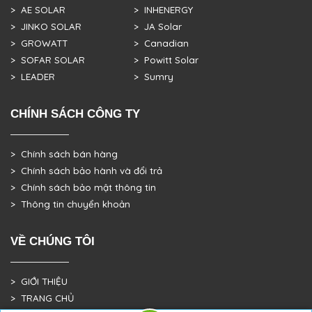
> AE SOLAR
> INHENERGY
> JINKO SOLAR
> JA Solar
> GROWATT
> Canadian
> SOFAR SOLAR
> Powitt Solar
> LEADER
> Sumry
CHÍNH SÁCH CÔNG TY
> Chính sách bán hàng
> Chính sách bảo hành và đổi trả
> Chính sách bảo mật thông tin
> Thông tin chuyển khoản
VỀ CHÚNG TÔI
> GIỚI THIỆU
> TRANG CHỦ