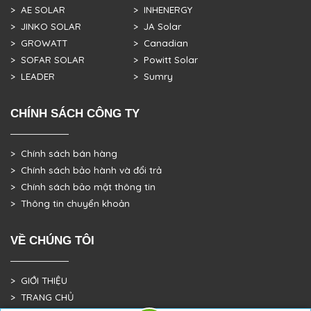
> AE SOLAR
> INHENERGY
> JINKO SOLAR
> JA Solar
> GROWATT
> Canadian
> SOFAR SOLAR
> Powitt Solar
> LEADER
> Sumry
CHÍNH SÁCH CÔNG TY
> Chính sách bán hàng
> Chính sách bảo hành và đổi trả
> Chính sách bảo mật thông tin
> Thông tin chuyển khoản
VỀ CHÚNG TÔI
> GIỚI THIỆU
> TRANG CHỦ