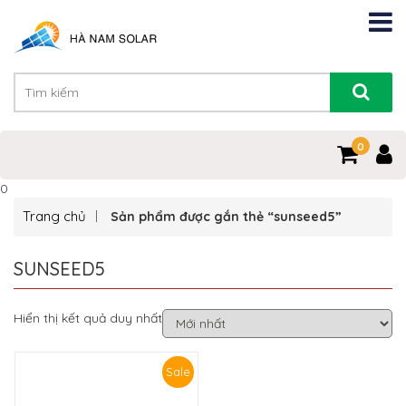
0
0
Trang chủ
Sản phẩm được gắn thẻ “sunseed5”
SUNSEED5
Hiển thị kết quả duy nhất
Sale