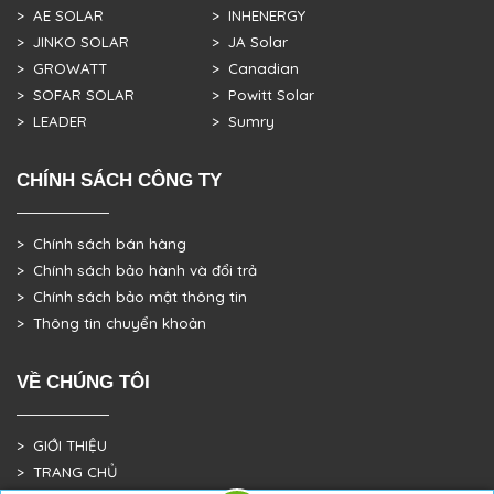
> AE SOLAR
> INHENERGY
> JINKO SOLAR
> JA Solar
> GROWATT
> Canadian
> SOFAR SOLAR
> Powitt Solar
> LEADER
> Sumry
CHÍNH SÁCH CÔNG TY
> Chính sách bán hàng
> Chính sách bảo hành và đổi trả
> Chính sách bảo mật thông tin
> Thông tin chuyển khoản
VỀ CHÚNG TÔI
> GIỚI THIỆU
> TRANG CHỦ