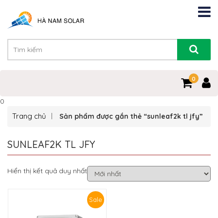
0
0
Trang chủ
Sản phẩm được gắn thẻ “sunleaf2k tl jfy”
SUNLEAF2K TL JFY
Hiển thị kết quả duy nhất
Sale