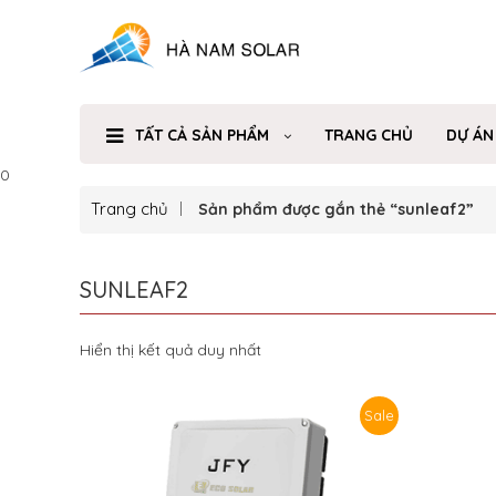
TẤT CẢ SẢN PHẨM
TRANG CHỦ
DỰ ÁN
0
Trang chủ
Sản phẩm được gắn thẻ “sunleaf2”
SUNLEAF2
Hiển thị kết quả duy nhất
Sale