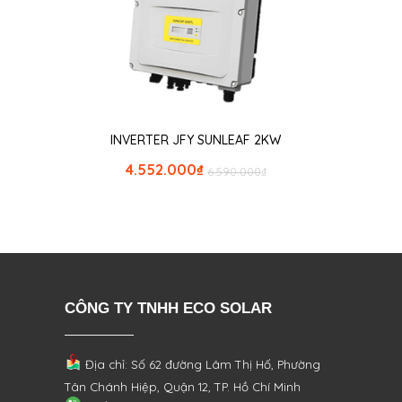
INVERTER JFY SUNLEAF 2KW
4.552.000
₫
6.590.000
₫
CÔNG TY TNHH ECO SOLAR
Địa chỉ: Số 62 đường Lâm Thị Hố, Phường
Tân Chánh Hiệp, Quận 12, TP. Hồ Chí Minh