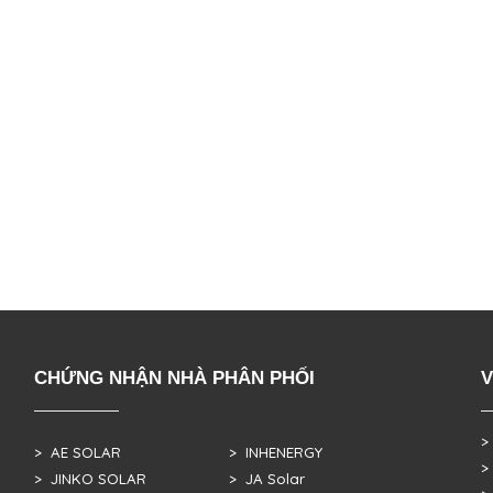
CHỨNG NHẬN NHÀ PHÂN PHỐI
V
>
> AE SOLAR
> INHENERGY
>
> JINKO SOLAR
> JA Solar