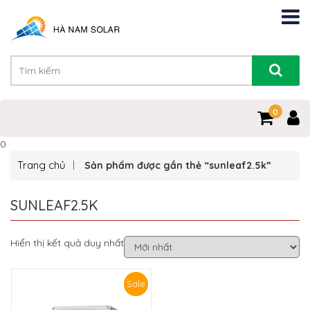
0
0
Trang chủ
Sản phẩm được gắn thẻ “sunleaf2.5k”
SUNLEAF2.5K
Hiển thị kết quả duy nhất
Sale