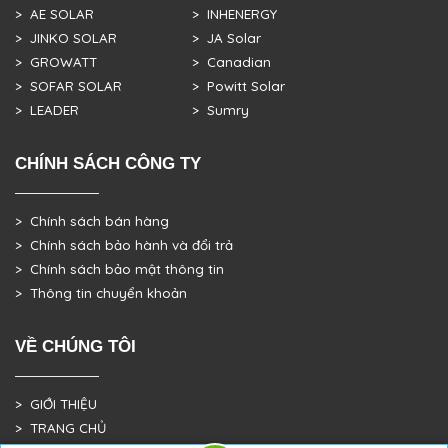
> AE SOLAR
> INHENERGY
> JINKO SOLAR
> JA Solar
> GROWATT
> Canadian
> SOFAR SOLAR
> Powitt Solar
> LEADER
> Sumry
CHÍNH SÁCH CÔNG TY
> Chính sách bán hàng
> Chính sách bảo hành và đổi trả
> Chính sách bảo mật thông tin
> Thông tin chuyển khoản
VỀ CHÚNG TÔI
> GIỚI THIỆU
> TRANG CHỦ