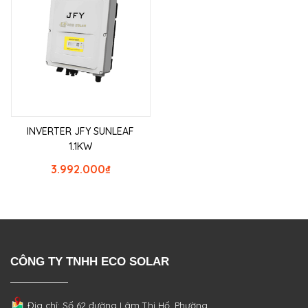
INVERTER JFY SUNLEAF
1.1KW
3.992.000
₫
CÔNG TY TNHH ECO SOLAR
Địa chỉ: Số 62 đường Lâm Thị Hố, Phường