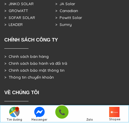
> JINKO SOLAR
> JA Solar
> GROWATT
> Canadian
> SOFAR SOLAR
> Powitt Solar
> LEADER
> Sumry
CHÍNH SÁCH CÔNG TY
> Chính sách bán hàng
> Chính sách bảo hành và đổi trả
> Chính sách bảo mật thông tin
> Thông tin chuyển khoản
VỀ CHÚNG TÔI
> GIỚI THIỆU
> TRANG CHỦ
Shopee
Tìm Đường
Messenger
Zalo
> DỰ ÁN THỰC TẾ
Đến Công Ty
Gọi điện