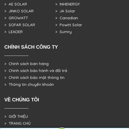
> AE SOLAR
> INHENERGY
> JINKO SOLAR
> JA Solar
> GROWATT
> Canadian
> SOFAR SOLAR
> Powitt Solar
> LEADER
> Sumry
CHÍNH SÁCH CÔNG TY
> Chính sách bán hàng
> Chính sách bảo hành và đổi trả
> Chính sách bảo mật thông tin
> Thông tin chuyển khoản
VỀ CHÚNG TÔI
> GIỚI THIỆU
> TRANG CHỦ