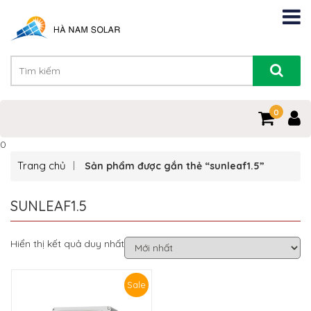
0
0
Trang chủ
Sản phẩm được gắn thẻ “sunleaf1.5”
SUNLEAF1.5
Hiển thị kết quả duy nhất
Sale