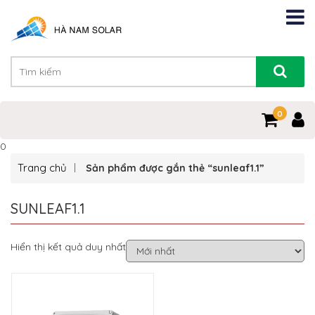
0
0
Trang chủ
Sản phẩm được gắn thẻ “sunleaf1.1”
SUNLEAF1.1
Hiển thị kết quả duy nhất