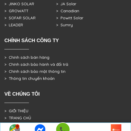
> JINKO SOLAR
> JA Solar
> GROWATT
> Canadian
> SOFAR SOLAR
> Powitt Solar
> LEADER
> Sumry
CHÍNH SÁCH CÔNG TY
> Chính sách bán hàng
> Chính sách bảo hành và đổi trả
> Chính sách bảo mật thông tin
> Thông tin chuyển khoản
VỀ CHÚNG TÔI
> GIỚI THIỆU
> TRANG CHỦ
> DỰ ÁN THỰC TẾ