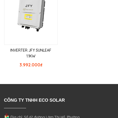
INVERTER JFY SUNLEAF
1.1KW
3.992.000
₫
CÔNG TY TNHH ECO SOLAR
Địa chỉ: Số 62 đường Lâm Thị Hố, Phường