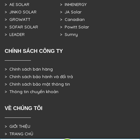
> AE SOLAR
> INHENERGY
> JINKO SOLAR
> JA Solar
> GROWATT
> Canadian
> SOFAR SOLAR
> Powitt Solar
> LEADER
> Sumry
CHÍNH SÁCH CÔNG TY
> Chính sách bán hàng
> Chính sách bảo hành và đổi trả
> Chính sách bảo mật thông tin
> Thông tin chuyển khoản
VỀ CHÚNG TÔI
> GIỚI THIỆU
> TRANG CHỦ