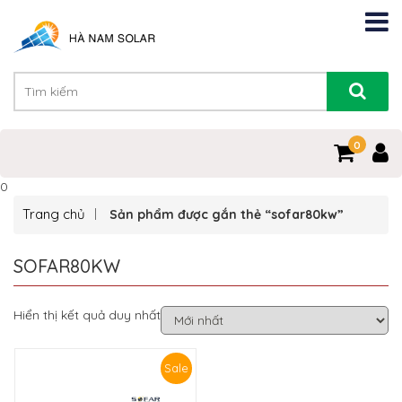
0
0
Trang chủ
Sản phẩm được gắn thẻ “sofar80kw”
SOFAR80KW
Hiển thị kết quả duy nhất
Sale