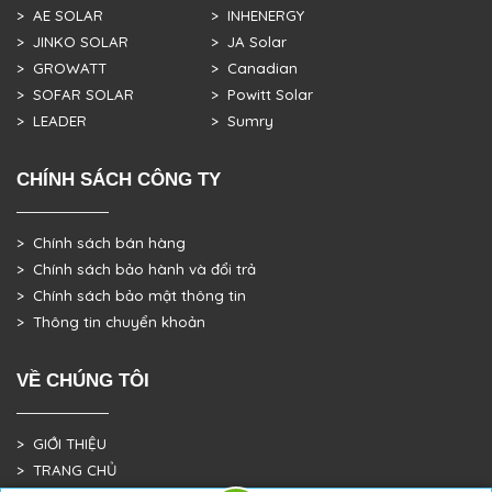
> AE SOLAR
> INHENERGY
> JINKO SOLAR
> JA Solar
> GROWATT
> Canadian
> SOFAR SOLAR
> Powitt Solar
> LEADER
> Sumry
CHÍNH SÁCH CÔNG TY
> Chính sách bán hàng
> Chính sách bảo hành và đổi trả
> Chính sách bảo mật thông tin
> Thông tin chuyển khoản
VỀ CHÚNG TÔI
> GIỚI THIỆU
> TRANG CHỦ