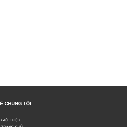
Ề CHÚNG TÔI
 GIỚI THIỆU
 TRANG CHỦ