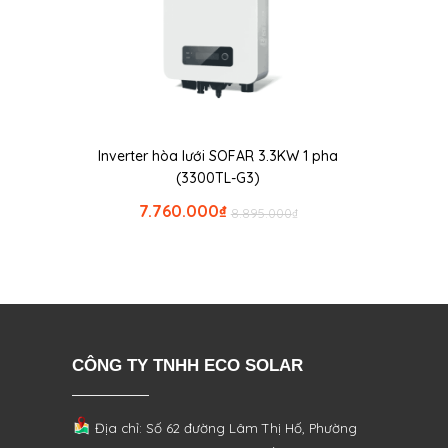
Inverter hòa lưới SOFAR 3.3KW 1 pha
(3300TL-G3)
7.760.000
₫
8.895.000
₫
CÔNG TY TNHH ECO SOLAR
Địa chỉ: Số 62 đường Lâm Thị Hố, Phường