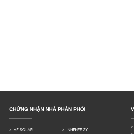
CHỨNG NHẬN NHÀ PHÂN PHỐI
V
>
> AE SOLAR
> INHENERGY
>