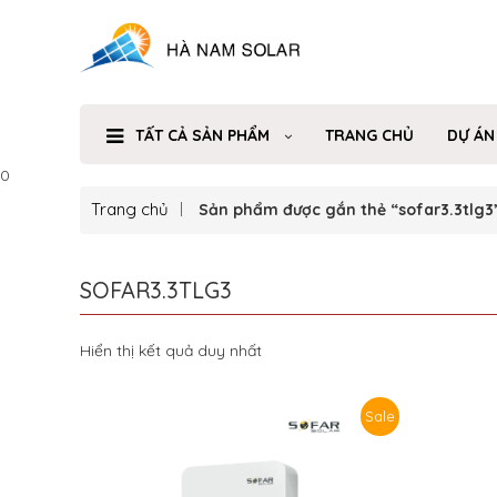
TẤT CẢ SẢN PHẨM
TRANG CHỦ
DỰ ÁN
0
Trang chủ
Sản phẩm được gắn thẻ “sofar3.3tlg3
SOFAR3.3TLG3
Hiển thị kết quả duy nhất
Sale